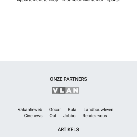
allemaal met 2 volledig uitgeruste badkamers. Elk appartement
beschikt over een ruim terras, terwijl de penthouses beschikken over
een eigen solarium op het dak - ideaal om te ontspannen in de
Spaanse zon. De appartementen beschikken ook over een
energielabel A, wat zorgt voor uitstekende energie-efficiëntie en
comfort gedurende het hele jaar. ALC-01093
Meer weten?
ONZE PARTNERS
Vakantieweb
Gocar
Rula
Landbouwleven
Cinenews
Out
Jobbo
Rendez-vous
ARTIKELS