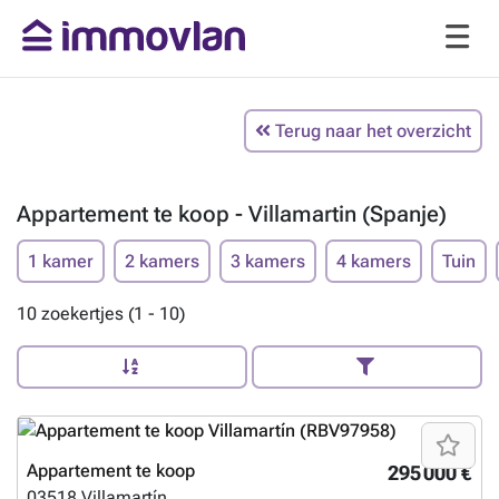
Terug naar het overzicht
Appartement te koop - Villamartin (Spanje)
1 kamer
2 kamers
3 kamers
4 kamers
Tuin
10 zoekertjes (1 - 10)
Appartement te koop
295 000 €
03518
Villamartín