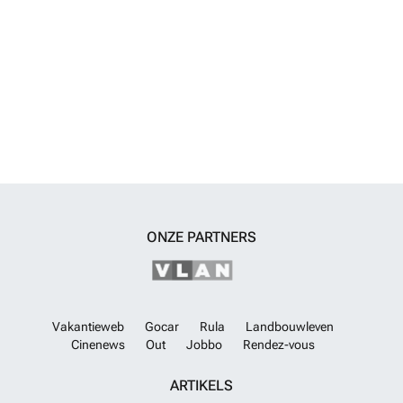
uit West-Europese expatgemeenschappen die zich hier de afgelopen
15 jaar hebben gevestigd, waardoor het oorspronkelijke dorp vrijwel is
veranderd in een bruisende stad die het hele jaar door geopend is. Er
zijn ook tal van golfbanen in de buurt, waaronder Las Ramblas,
Campoamor, Villamartin en het golfcomplex Las Colinas.
Meer
weten?
ONZE PARTNERS
Vakantieweb
Gocar
Rula
Landbouwleven
Cinenews
Out
Jobbo
Rendez-vous
ARTIKELS