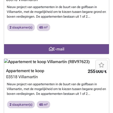
Nieuw project van appartementen in de buurt van de golfbaan in
Villamartin, met de mogelijkheid om te kiezen tussen begane grond en
boven verdiepingen. De appartementen bestaan uit 1 of 2
slaapkamers, 1 badkamer, open woon-eetkamer concept en een
moderne keuken. Alle woningen hebben een terras en sommige
2
slaapkamer(s)
65
m²
begane grond appartementen beschikken over een tuin. Het
wooncomplex ligt op slechts 4 km. van Villamartín Plaza en de
stranden van La Zenia, op 5 minuten van de La Zenia Boulevard
winkelcentrum en op 10 minuten afstand van de stad San Miguel de
E-mail
Salinas, met alle voorzieningen.
Meer weten?
Appartement te koop
255 000 €
03518
Villamartín
Nieuw project van appartementen in de buurt van de golfbaan in
Villamartin, met de mogelijkheid om te kiezen tussen begane grond en
boven verdiepingen. De appartementen bestaan uit 1 of 2
slaapkamers, 1 badkamer, open woon-eetkamer concept en een
moderne keuken. Alle woningen hebben een terras en sommige
2
slaapkamer(s)
65
m²
begane grond appartementen beschikken over een tuin. Het
wooncomplex ligt op slechts 4 km. van Villamartín Plaza en de