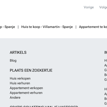
Vorige
Volg
p - Spanje
Huis te koop - Villamartin - Spanje
Appartement te ko
ARTIKELS
I
Blog
H
A
PLAATS EEN ZOEKERTJE
G
B
Huis verkopen
G
Huis verhuren
Appartement verkopen
H
Appartement verhuren
A
Andere
B
G