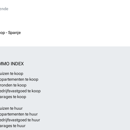
ende
op - Spanje
MMO INDEX
uizen te koop
ppartementen te koop
ronden te koop
edrijfsvastgoed te koop
arages te koop
uizen te huur
ppartementen te huur
edrijfsvastgoed te huur
arages te huur