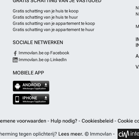
GRATIS SCHATTING VAN JE VASTGOED
N
Gratis schatting van je huis te koop
N
Gratis schatting van je huis te huur
Gratis schatting van je appartement te koop
M
Gratis schatting van je appartement te huur
I
SOCIALE NETWERKEN
I
Immovlan.be op Facebook
A
Immovlan.be op LinkedIn
V
MOBIELE APP
gemene voorwaarden
-
Hulp nodig?
-
Cookiesbeleid
-
Cookie co
erming tegen oplichterij?
Lees meer.
© Immovlan -