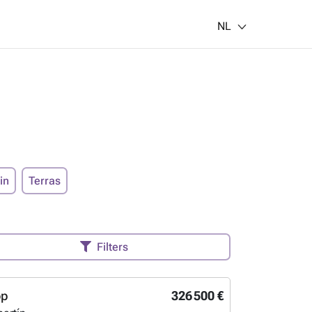
NL
in
Terras
Filters
op
326 500 €