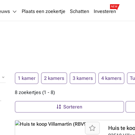
NEW
euws
Plaats een zoekertje
Schatten
Investeren
1 kamer
2 kamers
3 kamers
4 kamers
Tu
8 zoekertjes (1 - 8)
Sorteren
Huis te ko