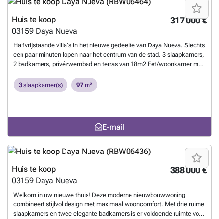
solarium. De hoofdslaapkamer heeft een eigen badkamer. Gelegen in
een nieuwe en rustige woonwijk, op ongeveer 10 minuten van het
Huis te koop
317 000 €
strand van La Marina del Pinet en Guardamar del Segura.
03159
Daya Nueva
Gemakkelijke toegang tot de snelweg A-70 en ongeveer 25 minuten
van de internationale luchthaven van Alicante. Neem vandaag nog
Halfvrijstaande villa's in het nieuwe gedeelte van Daya Nueva. Slechts
contact op met onze luxe nieuwbouwexperts bij Droomhuisspanje en
een paar minuten lopen naar het centrum van de stad. 3 slaapkamers,
laat ons vandaag nog beginnen aan uw Spaanse vastgoed
2 badkamers, privézwembad en terras van 18m2 Eet/woonkamer met
droom.
Meer weten?
open keuken, slaapkamer met inbouwkasten, en suite badkamer op
de begane grond en op de eerste verdieping 3 slaapkamers,
3
slaapkamer(s)
97
m²
inbouwkasten en een badkamer. In een nieuwe rustige woonwijk,
ongeveer 10 minuten van het strand van La Marina del Pinet en
Guardamar del Segura. Gemakkelijke toegang tot de snelweg A-70 en
ongeveer 25 minuten van de internationale luchthaven van
E-mail
Alicante.
Meer weten?
Huis te koop
388 000 €
03159
Daya Nueva
Welkom in uw nieuwe thuis! Deze moderne nieuwbouwwoning
combineert stijlvol design met maximaal wooncomfort. Met drie ruime
slaapkamers en twee elegante badkamers is er voldoende ruimte voor