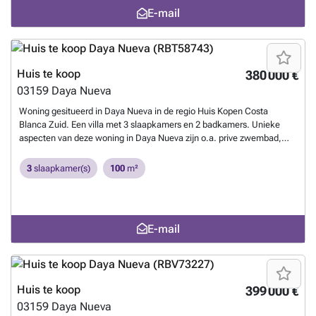
Slechts 10 minuten met de auto van het strand, de golfbaan en 30
E-mail
minuten van de luchthaven van Alicante.~
Meer weten?
Huis te koop
380 000 €
03159
Daya Nueva
Woning gesitueerd in Daya Nueva in de regio Huis Kopen Costa
Blanca Zuid. Een villa met 3 slaapkamers en 2 badkamers. Unieke
aspecten van deze woning in Daya Nueva zijn o.a. prive zwembad,
berging, parkeerplaats.
Meer weten?
3
slaapkamer(s)
100
m²
E-mail
Huis te koop
399 000 €
03159
Daya Nueva