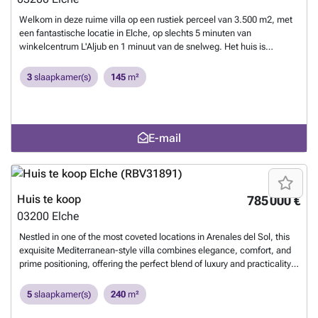
Welkom in deze ruime villa op een rustiek perceel van 3.500 m2, met
een fantastische locatie in Elche, op slechts 5 minuten van
winkelcentrum L'Aljub en 1 minuut van de snelweg. Het huis is
gelijkvloers gebouwd en bestaat uit 3 slaapkamers, 2 badkamers, een
ruime keuken en een woonkamer met open haard. Het huis is vier jaar
3
slaapkamer(s)
145
m²
geleden gerenoveerd. Buiten kunt u genieten van een mooi terras, een
grote tuin en een gloednieuw zwembad van 10x8 meter. Hier vindt u
ook een barbecue (in aanbouw) en een apart toilet. De woning
beschikt over een irrigatiesysteem met filter voor huishoudelijk
E-mail
gebruik, legale elektriciteit, een eigen waterput en een septic tank.
Het perfecte huis voor wie op zoek is naar een ruim en privé perceel,
maar toch dicht bij winkels en alle andere voorzieningen wil wonen.
Neem contact met ons op voor meer informatie of om een
bezichtiging in te plannen.
Meer weten?
Huis te koop
785 000 €
03200
Elche
Nestled in one of the most coveted locations in Arenales del Sol, this
exquisite Mediterranean-style villa combines elegance, comfort, and
prime positioning, offering the perfect blend of luxury and practicality.
Located just 400 meters from the beach, this stunning property spans
a generous 240 m² built area, with a large 600 m² land plot, creating a
5
slaapkamer(s)
240
m²
tranquil oasis by the sea. The villa features two beautifully designed
floors, offering 5 spacious bedrooms and 4 modern bathrooms,