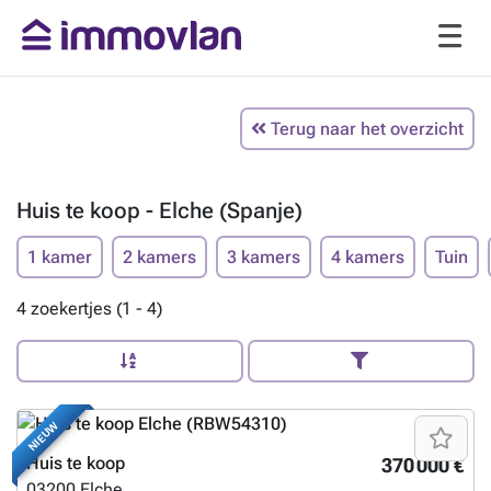
Terug naar het overzicht
Huis te koop - Elche (Spanje)
1 kamer
2 kamers
3 kamers
4 kamers
Tuin
4 zoekertjes (1 - 4)
NIEUW
Huis te koop
370 000 €
03200
Elche