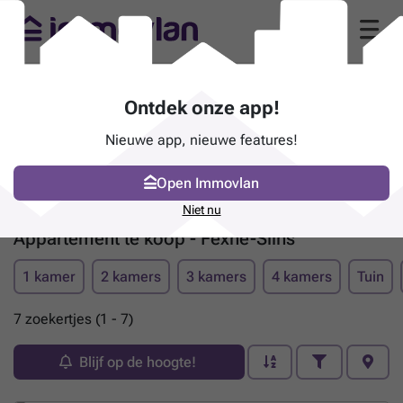
Ontdek onze app!
Nieuwe app, nieuwe features!
Open Immovlan
Niet nu
Appartement te koop - Fexhe-Slins
1 kamer
2 kamers
3 kamers
4 kamers
Tuin
7 zoekertjes (1 - 7)
Blijf op de hoogte!