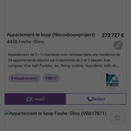
Appartement te koop (Nieuwbouwproject)
272 727 €
4458
Fexhe-Slins
Appartement de 2 - 3 chambres avec terrasse dans une résidence de
24 appartements répartis sur 4 bâtiments de 2 et 3 étages. Il se
compose d'un hall d'entrée, wc, living, cuisine, buanderie, salle de
bain (douche), 3 chambres (ou 2ch et 1 bureau). Finitions haut de
gammes, cuisine équipée incluse, châssis aluminium double vitrage,
3
slaapkamer(s)
110
m²
chauffage et refroidissement par le sol via pompe à chaleur Viesmann,
système de ventilation double flux avec récupérateur de chaleur.
Emplacement de parking extérieur au prix de 7000 HTVA. Les frais de
E-mail
Bellen
raccordement aux impétrants ne sont pas inclus. Plus de
renseignements, visites et documentations au ### (Les informations
sont mentionnées à titre strictement indicatif, la surface habitable est
une surface brute)
Meer weten?