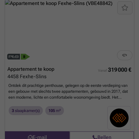
Appartement te koop
319 000 €
Vanaf
4458
Fexhe-Slins
Ontdek dit prachtige penthouse, gelegen op de eerste verdieping van
een gebouw met slechts twee appartementen, gebouwd in 2017, dat
een moderne, lichte en comfortabele woonomgeving biedt. Het
appartement beschikt over een ruime en lichtrijke leefruimte met open
keuken, 3 slaapkamers, een badkamer en een verzorgde afwerking.
3
slaapkamer(s)
105
m²
Het wooncomfort wordt verzekerd door een warmtepomp en PVC-
ramen met dubbele beglazing, die uitstekende energieprestaties
garanderen. Buiten geniet u van een privéterras en een privétuin op
het gelijkvloers. Bovendien werd een vergunning verleend voor de
E-mail
Bellen
aanleg van een terras op de platte dakconstructie van de carport,