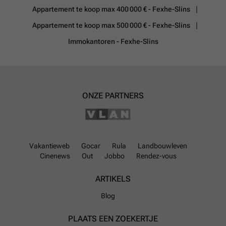
d'informations ? Contactez-nous au : - ### - ### - ### GROUP
Appartement te koop max 400 000 € - Fexhe-Slins
SKYIMMO « Informations données à titre indicatif et non
Appartement te koop max 500 000 € - Fexhe-Slins
contractuelles. Cette annonce ne constitue pas une offre. »
Meer
weten?
Immokantoren - Fexhe-Slins
ONZE PARTNERS
Vakantieweb
Gocar
Rula
Landbouwleven
Cinenews
Out
Jobbo
Rendez-vous
ARTIKELS
Blog
PLAATS EEN ZOEKERTJE