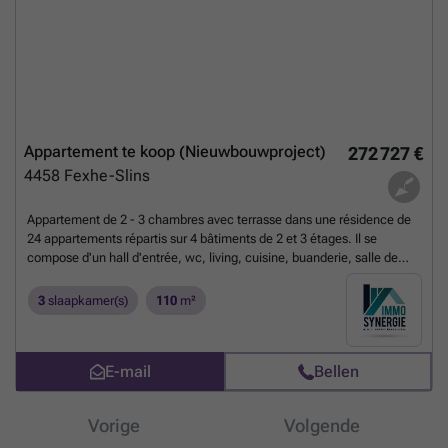
Appartement te koop (Nieuwbouwproject)
272 727 €
4458
Fexhe-Slins
Appartement de 2 - 3 chambres avec terrasse dans une résidence de
24 appartements répartis sur 4 bâtiments de 2 et 3 étages. Il se
compose d'un hall d'entrée, wc, living, cuisine, buanderie, salle de
bain (douche), 3 chambres (ou 2ch et 1 bureau). Finitions haut de
gammes, cuisine équipée incluse, châssis aluminium double vitrage,
3
slaapkamer(s)
110
m²
chauffage et refroidissement par le sol via pompe à chaleur Viesmann,
système de ventilation double flux avec récupérateur de chaleur.
Emplacement de parking extérieur au prix de 7000 HTVA. Les frais de
E-mail
Bellen
raccordement aux impétrants ne sont pas inclus. Plus de
renseignements, visites et documentations au ### (Les informations
sont mentionnées à titre strictement indicatif, la surface habitable est
Vorige
Volgende
une surface brute)
Meer weten?