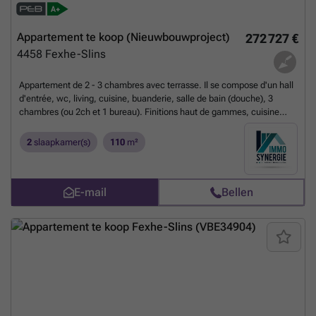
Appartement te koop (Nieuwbouwproject)
272 727 €
4458
Fexhe-Slins
Appartement de 2 - 3 chambres avec terrasse. Il se compose d'un hall
d'entrée, wc, living, cuisine, buanderie, salle de bain (douche), 3
chambres (ou 2ch et 1 bureau). Finitions haut de gammes, cuisine
équipée incluse, châssis aluminium double vitrage, chauffage et
refroidissement par le sol via pompe à chaleur Viesmann, système de
2
slaapkamer(s)
110
m²
ventilation double flux avec récupérateur de chaleur. Emplacement de
parking extérieur au prix de 7000 HTVA. Les frais de raccordement aux
impétrants sont inclus. Plus de renseignements, visites et
E-mail
Bellen
documentations au ### (Les informations sont mentionnées à titre
strictement indicatif, la surface habitable est une surface brute)
Meer
weten?