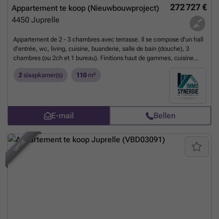
272 727 €
Appartement te koop (Nieuwbouwproject)
4450
Juprelle
Appartement de 2 - 3 chambres avec terrasse. Il se compose d'un hall
d'entrée, wc, living, cuisine, buanderie, salle de bain (douche), 3
chambres (ou 2ch et 1 bureau). Finitions haut de gammes, cuisine
équipée incluse, châssis aluminium double vitrage, chauffage et
2
slaapkamer(s)
110
m²
refroidissement par le sol via pompe à chaleur Viesmann, système de
ventilation double flux avec récupérateur de chaleur. Emplacement de
parking extérieur au prix de 7000 HTVA. Les frais de raccordement aux
impétrants sont inclus. Plus de renseignements, visites et
documentations au ### (Les informations sont mentionnées à titre
E-mail
Bellen
strictement indicatif, la surface habitable est une surface brute)
Meer
weten?
OPTIE