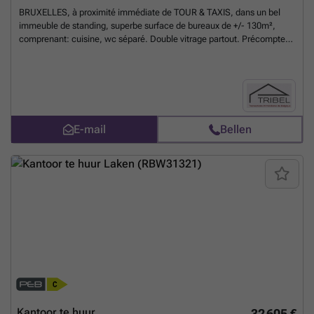
BRUXELLES, à proximité immédiate de TOUR & TAXIS, dans un bel
immeuble de standing, superbe surface de bureaux de +/- 130m²,
comprenant: cuisine, wc séparé. Double vitrage partout. Précompte
immobilier à charge du preneur. Garantie locative: 3 mois de loyer.
Libre le 1er août 2026. Pour conditions et visites: ### / ### /
###
Meer weten?
E-mail
Bellen
Kantoor te huur
32 605 €