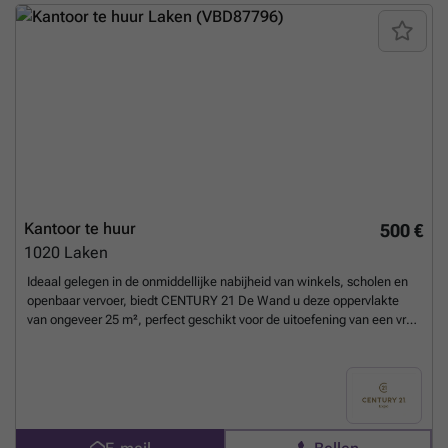
Afhankelijk van uw bedrijfsbehoeften zijn grotere of kleinere
oppervlaktes bespreekbaar. Onmiddellijk beschikbaar!Aarzel niet om
contact op te nemen met PANORAMA B2B voor bijkomende
inlichtingen, gedetailleerde plannen of een vrijblijvend plaatsbezoek
via ###
Meer weten?
Kantoor te huur
500 €
1020
Laken
Ideaal gelegen in de onmiddellijke nabijheid van winkels, scholen en
openbaar vervoer, biedt CENTURY 21 De Wand u deze oppervlakte
van ongeveer 25 m², perfect geschikt voor de uitoefening van een vrij
beroep of paramedische activiteit (kinesitherapeut, psycholoog,
logopedist, enz.). Het pand bestaat uit een praktijkruimte van ±24 m²,
een inkomhal, een apart toilet, evenals een gemeenschappelijke
wachtzaal. Huurvoorwaarden: Huurprijs: €500/maand gedurende de
eerste 6 maanden, daarna €750/maand, en €1.000/maand vanaf het
tweede jaar Provisie voor lasten: ±€100/maand (inclusief water,