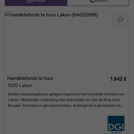
E-mail
Bellen
verwarming, elektriciteit en gemeenschappelijke delen) Aandeel
onroerende voorheffing: ±€808/jaar Voor meer informatie of om een
bezoek te plannen, neem contact op met CENTURY 21 De Wand via
###
Meer weten?
Handelsfonds te huur
1 842 €
1020
Laken
Modern kantoorgebouw gelegen tegenover het koninklijk Domein van
Laken. Makkelijke verbinding naar Antwerpen en met de Ring rond
Brussel. Structuur in gewapend beton, buitengevel in gevelsteen en
glas met dakknik in leien. Gelakte aluminium raamkozijnen met
dubbele beglazing. Vals plafond in glaswol en ingebouwde verlichting.
Vasttapijt, verwarming via convectoren en ventilatie. 2 liften voor 8
personen. Een kitchinette en 1 sanitaire blok per verdieping.
Meer
weten?