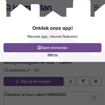
Ontdek onze app!
Nieuwe app, nieuwe features!
Open Immovlan
Niet nu
Bedrijfsvastgoed te huur - Laken
12 zoekertjes (1 - 12)
Blijf op de hoogte!