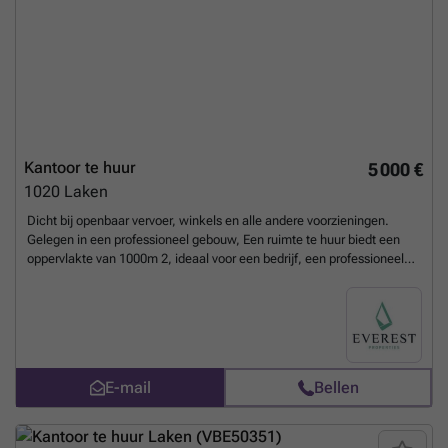
Kantoor te huur
5 000 €
1020
Laken
Dicht bij openbaar vervoer, winkels en alle andere voorzieningen.
Gelegen in een professioneel gebouw, Een ruimte te huur biedt een
oppervlakte van 1000m 2, ideaal voor een bedrijf, een professioneel
kantoor of een administratieve structuur. De kantoren profiteren van
royale volumes, een prachtig natuurlijk licht en een modulaire indeling
die verschillende configuraties mogelijk maakt (open ruimte,
individuele kantoren, vergaderzalen). De technische vloeren en
uitgeruste plafonds vergemakkelijken de installatie van werkstations
en computernetwerken. De ruimte omvat ook afzonderlijke, goed
E-mail
Bellen
onderhouden toiletten en functionele circulatiegebieden. Het gebouw
is gemakkelijk bereikbaar en perfect geschikt voor een professionele
activiteit die op zoek is naar comfort, ruimte en functionaliteit.