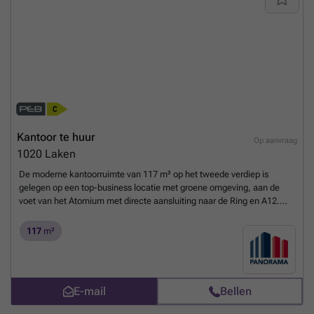
contact op te nemen met PANORAMA B2B voor bijkomende
inlichtingen, gedetailleerde plannen of een vrijblijvend plaatsbezoek
via ###
Meer weten?
Kantoor te huur
Op aanvraag
1020
Laken
De moderne kantoorruimte van 117 m² op het tweede verdiep is
gelegen op een top-business locatie met groene omgeving, aan de
voet van het Atomium met directe aansluiting naar de Ring en A12.
Vlotte bereikbaarheid met het openbaar vervoer. De luchthaven van
Zaventem bevindt zich op slechts 15 min.Het prestigieus
117
m²
kantoorgebouw geniet van verschillende faciliteiten zoals
vergaderzalen, restaurant, permanente technische & commerciële
ondersteuning en 24/24u security. Daarnaast is het gebouw voorzien
van zonnepanelen, airconditioning, veel lichtinval en een strakke
E-mail
Bellen
eigentijdse look. Tevens is er een zeer ruime parking voorzien van
1.500 parkeerplaatsen (in- en outdoor) met laadmogelijkheden.