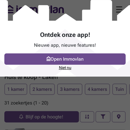
Ontdek onze app!
Nieuwe app, nieuwe features!
Open Immovlan
Niet nu
Huis te koop - Laken
1 kamer
2 kamers
3 kamers
4 kamers
Tuin
31 zoekertjes (1 - 20)
Blijf op de hoogte!