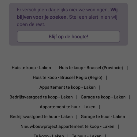
plaats voor twee wagens achter elkaar. Een extra buitenstaanplaats
vervolledigt het geheel. Verwarming op aardgas (ketel van 2020).
Er verschijnen dagelijks nieuwe woningen.
Wij
Elektrische installatie niet conform. EPC G – 546 kWh/(m².jaar). Een
blijven voor je zoeken.
Stel een alert in en wij
mooie opportuniteit voor renovatieliefhebbers die een ruime
doen de rest.
gezinswoning willen creëren in een aangename omgeving.
Beschrijving louter ter informatie en niet contractueel, onder
Blijf op de hoogte!
voorbehoud van fouten en/of weglatingen evenals het bekomen van
de stedenbouwkundige inlichtingen.
Meer weten?
Huis te koop - Laken
Huis te koop - Brussel (Provincie)
Huis te koop - Brussel Regio (Regio)
Appartement te koop - Laken
Bedrijfsvastgoed te koop - Laken
Garage te koop - Laken
Appartement te huur - Laken
Bedrijfsvastgoed te huur - Laken
Garage te huur - Laken
Nieuwbouwproject appartement te koop - Laken
Te koop - Laken
Te huur - Laken