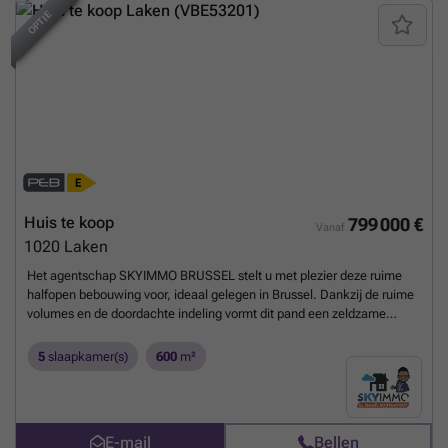
NIEUW
OPTIE
Huis te koop
799 000 €
Vanaf
1020
Laken
Het agentschap SKYIMMO BRUSSEL stelt u met plezier deze ruime
halfopen bebouwing voor, ideaal gelegen in Brussel. Dankzij de ruime
volumes en de doordachte indeling vormt dit pand een zeldzame
opportuniteit, perfect geschikt voor een groot gezin, een vrij beroep of
een investering met hoog rendement met mogelijkheid tot het creëren
5
slaapkamer(s)
600
m²
van een afzonderlijk appartement. Gelegen in een aangename
omgeving zal deze woning u bekoren door haar lichtinval,
comfortabele leefruimtes en het sterke potentieel voor inrichting en
meerwaarde. Indeling: KELDER: Kelders (15,73 m² – 10,51 m²) –
E-mail
Bellen
Bergruimte (3,01 m²) NIVEAU -1: 3 bureaus (samen 31,85 m²) –