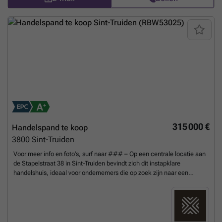
NR: label 'X'
Meer weten?
315 000 €
Handelspand te koop
3800
Sint-Truiden
Voor meer info en foto’s, surf naar ### – Op een centrale locatie aan
de Stapelstraat 38 in Sint-Truiden bevindt zich dit instapklare
handelshuis, ideaal voor ondernemers die op zoek zijn naar een
commerciële uitvalsbasis met veel opslag- en werkruimte. Het pand
beschikt over een bruikbare oppervlakte van 272 m² op een perceel
van 1a 06ca en combineert de charme van een historisch gebouw met
hedendaags comfort dankzij verschillende renovaties. Op het
gelijkvloers bevindt zich de winkelruimte met achteraan een ruime