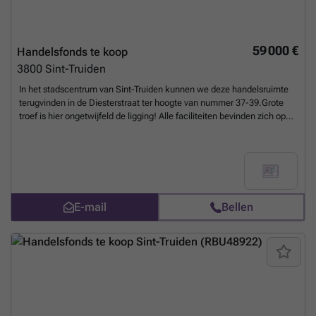
59 000 €
Handelsfonds te koop
3800
Sint-Truiden
In het stadscentrum van Sint-Truiden kunnen we deze handelsruimte
terugvinden in de Diesterstraat ter hoogte van nummer 37-39.Grote
troef is hier ongetwijfeld de ligging! Alle faciliteiten bevinden zich op
wandelafstand (winkels, scholen, restaurants, supermarkt,
enz).Eveneens het openbaar vervoer en de belangrijke invalswegen
richting Hasselt, Tienen en Gingelom zijn vlakbij gelegen. Deze
winkelruimte beschikt over een bruikbare vloeroppervlakte van +/-
50m².Hebben wij uw interesse kunnen wekken? Maak dan snel een
afspraak via het nummer ### of ### vermelde oppervlaktes zijn
E-mail
Bellen
indicatief. De Woonmakers kan niet verantwoordelijk gesteld worden
voor de juistheid van de door zijn verstrekte gegevens.
Meer weten?