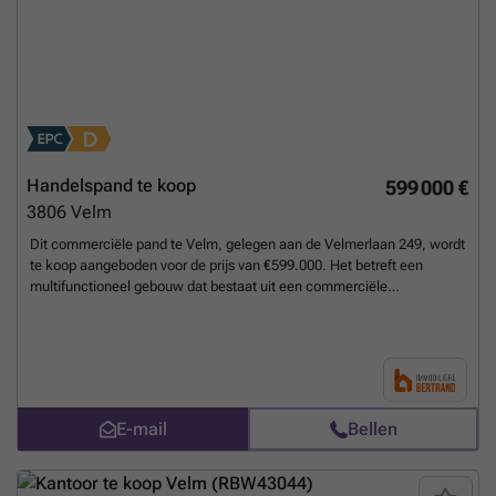
Handelspand te koop
599 000 €
3806
Velm
Dit commerciële pand te Velm, gelegen aan de Velmerlaan 249, wordt
te koop aangeboden voor de prijs van €599.000. Het betreft een
multifunctioneel gebouw dat bestaat uit een commerciële
gelijkvloerse verdieping met een totale oppervlakte van 181 m² en
twee afzonderlijke appartementen met een gecombineerde
woonoppervlakte van 73 m². De commerciële ruimte omvat onder
meer een ruime zaal, een volledig uitgeruste professionele keuken, en
klantvriendelijke sanitaire voorzieningen met in totaal vijf toiletten en
twee douchecabines. Daarnaast beschikt het pand over een
E-mail
Bellen
geschikte buitenruimte die kan worden ingericht als een aangenaam
terras, wat de aantrekkingskracht voor diverse commerciële
activiteiten verhoogt. De twee appartementen bevinden zich op de