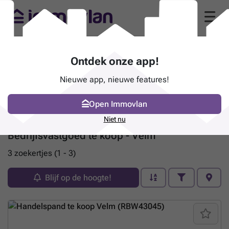
Ontdek onze app!
Nieuwe app, nieuwe features!
Open Immovlan
Niet nu
Bedrijfsvastgoed te koop - Velm
3 zoekertjes (1 - 3)
Blijf op de hoogte!