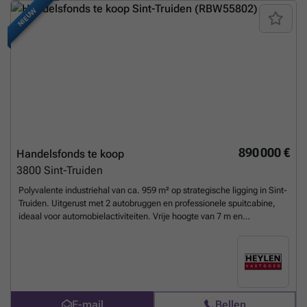
NIEUW
890 000 €
Handelsfonds te koop
3800
Sint-Truiden
Polyvalente industriehal van ca. 959 m² op strategische ligging in Sint-
Truiden. Uitgerust met 2 autobruggen en professionele spuitcabine,
ideaal voor automobielactiviteiten. Vrije hoogte van 7 m en
sectionaalpoort (5m x 7m) zorgen voor optimale toegankelijkheid.
Conforme elektrische installatie (3N400V) met 51 kringen en zware
stroomvoorziening. Recent ingerichte woonunit met keuken
aanwezig. Veelzijdig pand met tal van mogelijkheden voor
professioneel gebruik. Contacteer ons voor meer informatie of een
plaatsbezoek. Ons kantoor is 6 dagen op 7 bereikbaar op ### EPC-
E-mail
Bellen