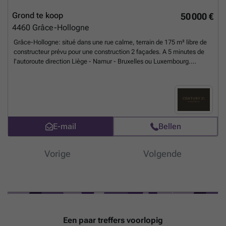
Grond te koop
50 000 €
4460
Grâce-Hollogne
Grâce-Hollogne: situé dans une rue calme, terrain de 175 m² libre de
constructeur prévu pour une construction 2 façades. A 5 minutes de
l'autoroute direction Liège - Namur - Bruxelles ou Luxembourg.
Commodités à proximité tout en étant au calme. ###
Meer weten?
E-mail
Bellen
Vorige
Volgende
Een paar treffers voorlopig