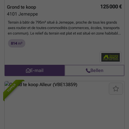
125 000 €
Grond te koop
4101
Jemeppe
Terrain à bâtir de 795m² situé à Jemeppe, proche de tous les grands
axes routier et de toutes commodités (commerces, écoles, transports
en commun). Le relief du terrain est plat et est situé en zone habitable.
Possibilité de construire un maison 4 façades (sous réserve de
814
m²
l'accord d'urbanisme). Profondeur : 51m Largeur : 15.5m. LIBRE DE
CONSTRUCTEUR. Revenu cadastral : 5€. N'hésitez plus et venez la
découvrir !! Infos et Visites : ### - Soir et Week-end : ### ou sur
###
Meer weten?
E-mail
Bellen
TOPPER