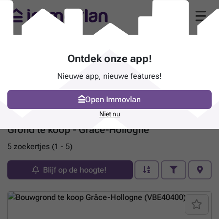
Ontdek onze app!
Nieuwe app, nieuwe features!
Open Immovlan
Niet nu
Grond te koop - Grâce-Hollogne
5 zoekertjes (1 - 5)
Blijf op de hoogte!