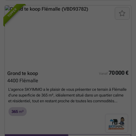
TOPPER
70 000 €
Grond te koop
Vanaf
4400
Flémalle
L'agence SKYIMMO a le plaisir de vous présenter ce terrain à Flémalle
d’une superficie de 365 m², idéalement situé dans un quartier calme
et résidentiel, tout en restant proche de toutes les commodités
(commerces, écoles, transports). Ce terrain est libre d’architecte,
365
m²
offrant de nombreuses possibilités de construction selon vos envies :
maison individuelle, projet contemporain ou traditionnel. Un cadre
agréable pour concrétiser votre projet de vie, alliant tranquillité et
praticité au quotidien. 📍 Environnement recherché 📐 Superficie : 365
m² 🏡 Liberté totale de conception Intéressé par ce projet ou envie