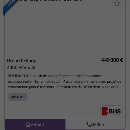
NIEUW
449 000 €
Grond te koop
4400
Flémalle
BHSIMMO à le plaisir de vous présenter cette Opportunité
exceptionnelle ! Terrain de 3650 m² à vendre à Flémalle avec projet de
construction pour 6 maisons. Le terrain est divisé en deux blocs de 3
maisons . Terrain disponible pour la construction de maisons 4
3650
m²
chambres avec garage, chacune offrant une superficie habitable de
160 mètres carrés et un jardin spacieux. Pour obtenir d'avantage
d'informations ou planifier une visite, n'hésitez pas à nous contacter
au ### ou par email à ### .
Meer weten?
E-mail
Bellen