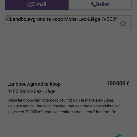
E-mail
Bellen
d’une estimation gratuite de votre bien ? Téléphone : ### Email :
### Site web : ### SKYIMMO – Votre partenaire de confiance dans
l’immobilier. Informations fournies à titre indicatif et non
contractuelles. Cette annonce ne constitue pas une offre.
Meer
weten?
100 000 €
Landbouwgrond te koop
4400
Mons-Lez-Liège
Deze landbouwgrond te koop bevindt zich te Mons-Lez-Liège,
gelegen aan de Rue de la Bruyère, met een totale oppervlakte van
ongeveer 20.000 m², wat overeenkomt met circa 2 hectare. De
percelen zijn volledig gelegen in agrarische zone en zijn vrij van enige
landbouwhuurovereenkomst, waardoor ze onmiddellijk beschikbaar
zijn voor nieuwe eigenaar na betaling van de prijs. De kadastrale
oppervlakte bevestigt deze afmetingen en biedt een heldere basis voor