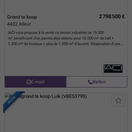
2 798 500 €
Grond te koop
4432
Alleur
IACI vous propose à la vente ce terrain industriel de 19.300
m²,bénéficiant d’un permis déjà obtenu pour 10.000 m² de hall +
1.200 m² de bureaux + plus de 1.000 m² d’auvent. Réservation d’une
cabine haute tension de 1.800 kVA déjà prévue, un atout majeur pour
les activités à forte consommation énergétique. Un site rare offrant un
potentiel de développement immédiat dans une localisation
stratégique. Pour plus d'information, veuillez contacter Ludovic
Coulon au ###
Meer weten?
E-mail
Bellen
NIEUW