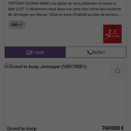
*OPTION* SCIARA IMMO a le plaisir de vous présenter ce terrain à
bâtir (LOT 1) idéalement situé dans une zone très calme des hauteurs
de Jemeppe-sur-Meuse. Situé en zone d'habitat au plan de secteur,
ce terrain dispose d'un préavis positif de l'urbanisme de Seraing en
340
m²
vue de la construction d'une maison unifamiliale contemporaine (voir
photos de présentation - permis d'urbanisme à introduire). Venez
développer votre projet de vie dans un bel environnement offrant
calme, quiétude et proximité à toutes les commodités rapidement. A
DECOUVRIR!
Meer weten?
E-mail
Bellen
760 000 €
Grond te koop