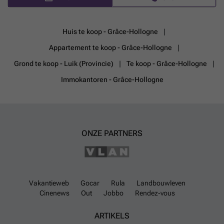
un espace qui vous ressemble, dans un environnement où confort et
qualité de vie se rencontrent. Vous souhaitez prévoir une visite ou
avoir plus d'informations ? Contactez-nous au : - ### - ### - ###
Huis te koop - Grâce-Hollogne
GROUP SKYIMMO « Informations données à titre indicatif et non
contractuelles. Cette annonce ne constitue pas une offre. »
Meer
Appartement te koop - Grâce-Hollogne
weten?
Grond te koop - Luik (Provincie)
Te koop - Grâce-Hollogne
Immokantoren - Grâce-Hollogne
ONZE PARTNERS
Vakantieweb
Gocar
Rula
Landbouwleven
Cinenews
Out
Jobbo
Rendez-vous
ARTIKELS