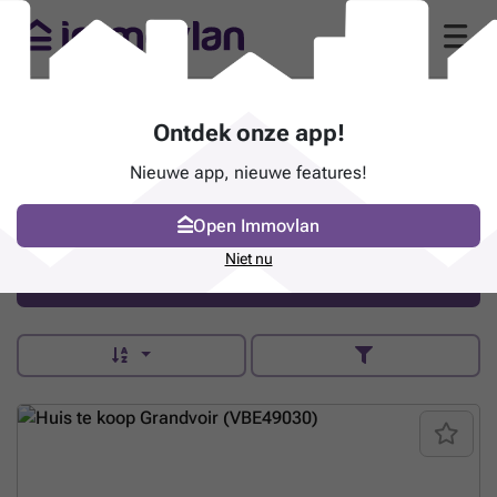
ERA B-LUX SRL - NEUFCHATEAU
Ontdek onze app!
(6840 Neufchâteau)
Nieuwe app, nieuwe features!
Avenue de la Gare 171 - 6840
Neufchâteau
Open Immovlan
era.be/fr/era-b-lux
Niet nu
Contacteer