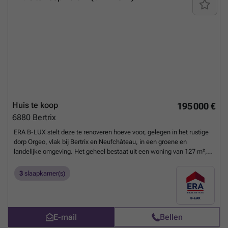
en tegelijkertijd een rendabel vastgoedproject te ontwikkelen in een
dynamische en gegeerde gemeente. Geïnteresseerd? Contacteer ERA
B-LUX op ### voor meer informatie.
Meer weten?
Huis te koop
195 000 €
6880
Bertrix
ERA B-LUX stelt deze te renoveren hoeve voor, gelegen in het rustige
dorp Orgeo, vlak bij Bertrix en Neufchâteau, in een groene en
landelijke omgeving. Het geheel bestaat uit een woning van 127 m²,
voormalige stallen, een prachtige hooischuur en maar liefst 809 m²
aan loodsen, ideaal voor een zelfstandige, een professionele activiteit
3
slaapkamer(s)
of elk project dat grote opslagruimtes vereist. Mits het verkrijgen van
de nodige vergunningen biedt het eigendom bovendien de
mogelijkheid om 3 tot 4 extra wooneenheden te creëren, wat deze
eigendom bijzonder interessant maakt als investering. Een extra troef
E-mail
Bellen
is de mogelijkheid om het aangrenzende bouwperceel aan te kopen,