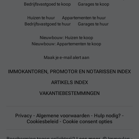
Bedrijfsvastgoed te koop
Garages te koop
Huizen te huur
Appartementen te huur
Bedrijfsvastgoed te huur
Garages te huur
Nieuwbouw: Huizen te koop
Nieuwbouw: Appartementen te koop
Maak je e-mail alert aan
IMMOKANTOREN, PROMOTOR EN NOTARISSEN INDEX
ARTIKELS INDEX
VAKANTIEBESTEMMINGEN
Privacy
-
Algemene voorwaarden
-
Hulp nodig?
-
Cookiesbeleid
-
Cookie consent opties
Bescherming tegen oplichterij?
Lees meer.
© Immovlan -