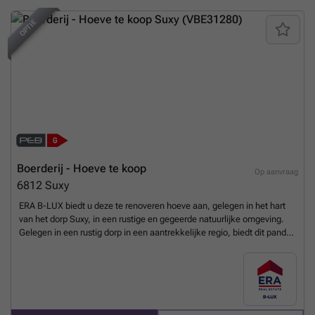
waardoor u het domein kunt uitbreiden of een groter vastgoedproject
kunt ontwikkelen. Een zeldzame eigendom die ruime volumes, talrijke
OPTIE
mogelijkheden en een rustige woonomgeving perfect combineert.
Geïnteresseerd? Contacteer ERA B-LUX op ### voor meer
informatie.
Meer weten?
Boerderij - Hoeve te koop
Op aanvraag
6812
Suxy
ERA B-LUX biedt u deze te renoveren hoeve aan, gelegen in het hart
van het dorp Suxy, in een rustige en gegeerde natuurlijke omgeving.
Gelegen in een rustig dorp in een aantrekkelijke regio, biedt dit pand
ongeveer 114 m² per niveau over 3 verdiepingen, met een zeer groot
ontwikkelingspotentieel. De eigendom bestaat uit een hoofdwoning
met een oude stal en een schuur, en biedt een uitzonderlijk
renovatiepotentieel om meerdere leefruimtes te creëren volgens uw
project. De bestaande structuur en de ruime volumes maken tal van
indelingsmogelijkheden mogelijk, zowel voor een ruime