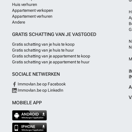
Huis verhuren
in het hart van
Appartement verkopen
is deze villa in
H
Appartement verhuren
hecht aan ruimt
A
Andere
eigendom die sl
B
deze prachtige 
G
ontdekken. Een 
GRATIS SCHATTING VAN JE VASTGOED
u te ondersteun
N
Gratis schatting van je huis te koop
N
Gratis schatting van je huis te huur
Gratis schatting van je appartement te koop
M
Gratis schatting van je appartement te huur
I
SOCIALE NETWERKEN
I
Immovlan.be op Facebook
A
Immovlan.be op LinkedIn
V
MOBIELE APP