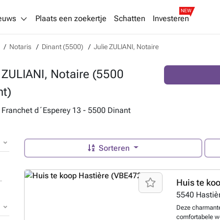
NEW
euws
Plaats een zoekertje
Schatten
Investeren
Notaris
Dinant (5500)
Julie ZULIANI, Notaire
e ZULIANI, Notaire (5500
nt)
Franchet d´Esperey 13 - 5500 Dinant
Sorteren
Huis te ko
5540
Hastiè
Deze charmante 
comfortabele wo