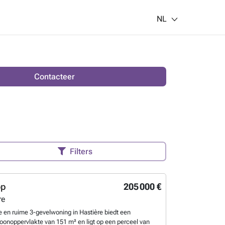
NL
Contacteer
Filters
op
205 000 €
re
en ruime 3-gevelwoning in Hastière biedt een
onoppervlakte van 151 m² en ligt op een perceel van