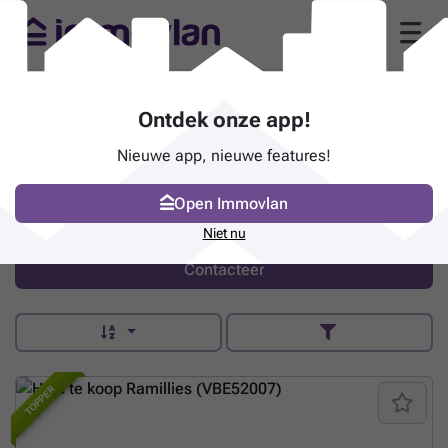
NEW TENDANCES SPRL (1470
Ontdek onze app!
Bousval)
Nieuwe app, nieuwe features!
Avenue des Combattants 186A - 1470
Bousval
Open Immovlan
a arrêter Yatmo
Niet nu
Contacteer
TOPPER