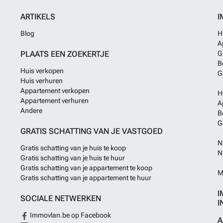
ARTIKELS
I
Blog
H
A
PLAATS EEN ZOEKERTJE
G
B
Huis verkopen
G
Huis verhuren
Appartement verkopen
H
Appartement verhuren
A
Andere
B
G
GRATIS SCHATTING VAN JE VASTGOED
N
Gratis schatting van je huis te koop
N
Gratis schatting van je huis te huur
Gratis schatting van je appartement te koop
M
Gratis schatting van je appartement te huur
I
SOCIALE NETWERKEN
I
Immovlan.be op Facebook
A