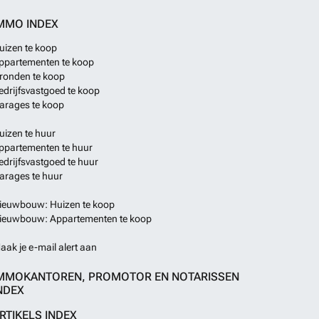
MMO INDEX
uizen te koop
ppartementen te koop
ronden te koop
edrijfsvastgoed te koop
arages te koop
uizen te huur
ppartementen te huur
edrijfsvastgoed te huur
arages te huur
ieuwbouw: Huizen te koop
ieuwbouw: Appartementen te koop
aak je e-mail alert aan
MMOKANTOREN, PROMOTOR EN NOTARISSEN
NDEX
RTIKELS INDEX