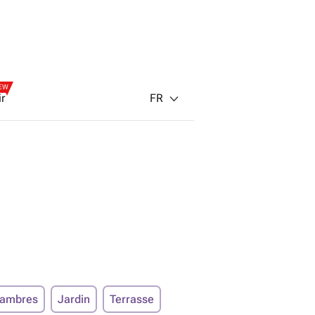
EW
FR
ir
hambres
Jardin
Terrasse