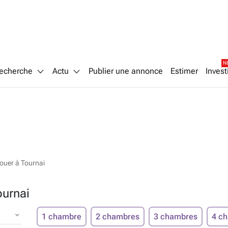
N
echerche
Actu
Publier une annonce
Estimer
Invest
ouer à Tournai
ournai
1 chambre
2 chambres
3 chambres
4 c