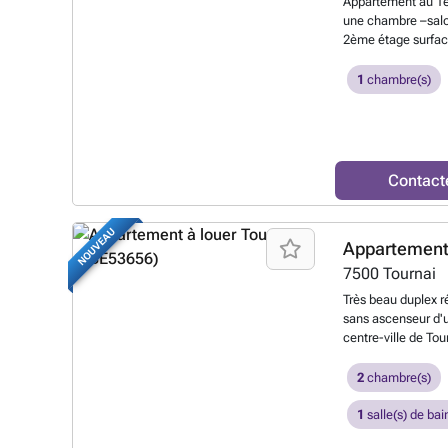
Appartement au 1er
une chambre –salo
2ème étage surface
et deux châssis de 
d’animaux : 585 
1
chambre(s)
Contact
NOUVEAU
Appartement 
7500
Tournai
Très beau duplex 
sans ascenseur d'
centre-ville de To
spacieux living ouv
chambres, une sall
2
chambre(s)
séparé et un local
privative d’environ
1
salle(s) de bai
les charges commun