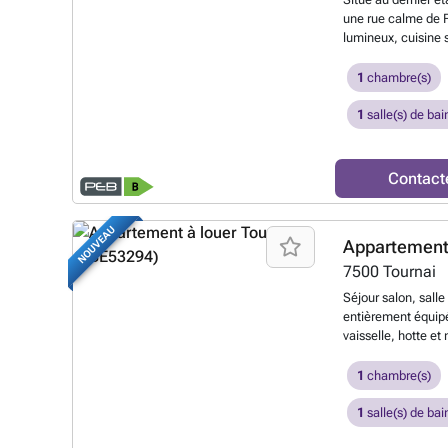
opposables et san
une rue calme de F
plus ?
lumineux, cuisine s
bain avec nouvell
Caractéristiques: 
1
chambre(s)
double vitrage, trè
charges communes 
1
salle(s) de bai
habitables annoncé
données sont pure
savoir plus ?
Contact
NOUVEAU
Appartement 
7500
Tournai
Séjour salon, sall
entièrement équipé
vaisselle, hotte e
terrasse, Salle de
douche, meuble lav
1
chambre(s)
chambre. Caractéri
thermostatiques pa
1
salle(s) de bai
Châssis DV partout