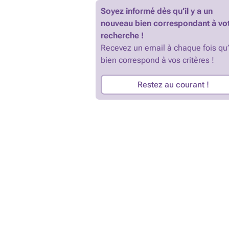
Soyez informé dès qu’il y a un
nouveau bien correspondant à vo
recherche !
Recevez un email à chaque fois qu
bien correspond à vos critères !
Restez au courant !