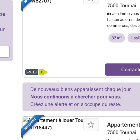
économies d’énergi
7500
Tournai
Un cadre paisible,
pour un quotidien 
tre
🏡 Jen Immo vous 
14h à 18h, poussez
balcon au cœur de 
vous déjà chez vou
commerces, des tr
’un
locations seront d
studio bénéficie d
réservations antic
magnifique vue sur 
37
m²
1
sall
cette occasion un
comprend : ✨ Pièc
🛁 Salle de bains 
Grand balcon 📦 Ca
Provision de charg
communes, l'eau e
Contact
dans le parking sou
Disponible à partir
renouvelable 💳 Ga
De nouveaux biens apparaissent chaque jour.
kWh/m²/an – 8.438
Nous continuons à chercher pour vous.
Contactez Jenifer 
contractuelle. Les 
Créez une alerte et on s'occupe du reste.
ou de refuser tout
NOUVEAU
Appartement 
7500
Tournai