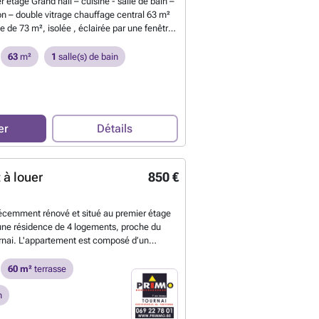
 étage Grand hall – cuisine - salle de bain –
n – double vitrage chauffage central 63 m²
 de 73 m², isolée , éclairée par une fenêtre
toit (vélux) proximité rue du Viaduc . Pas
€ ###
En savoir plus ?
63
m²
1
salle(s) de bain
er
Détails
à louer
850 €
récemment rénové et situé au premier étage
une résidence de 4 logements, proche du
urnai. L'appartement est composé d’un
ert sur la cuisine équipée. A l'étage, 2
e de bains avec douche à l’italienne, un WC
60 m²
terrasse
 technique. Le bien dispose d’une belle cour
 60m². Loyer : 850€ + forfait de 25€/mois pour
n
es + forfait de 10€/mois pour l’entretien du