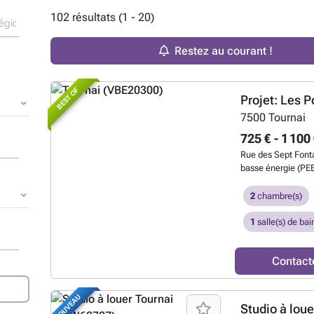
102 résultats (1 - 20)
Restez au courant !
BEST OF
Projet: Les 
7500
Tournai
725 € - 1 100
Rue des Sept Fonta
basse énergie (PEB
Tournai. Un imme
appartements neufs
2
chambre(s)
performance énergé
quotidien. Cette p
1
salle(s) de bai
découvrir le projet
réserver en avant-
Contact
appartement bénéfi
parking, – et son e
privative pour les
NOUVEAU
détails, ces loge
Studio à loue