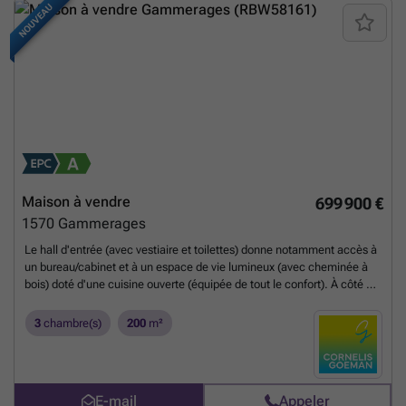
NOUVEAU
Maison à vendre
699 900 €
1570
Gammerages
Le hall d'entrée (avec vestiaire et toilettes) donne notamment accès à
un bureau/cabinet et à un espace de vie lumineux (avec cheminée à
bois) doté d'une cuisine ouverte (équipée de tout le confort). À côté de
la cuisine se trouvent une arrière-cuisine/buanderie et un garage (2
voitures). Au premier étage, avec hall de nuit : - Toilettes séparées -
3
chambre(s)
200
m²
Salle de bains avec grande baignoire d'angle, double lavabo, douche
et cabine à vapeur intégrée - Deux chambres - Troisième chambre
avec terrasse privée et dressing Combles aménagés Le jardin
aménagé exposé sud (+ tondeuse robot) avec abri de jardin/remise
E-mail
Appeler
vous offre l’intimité nécessaire et une vue sur les vastes champs.