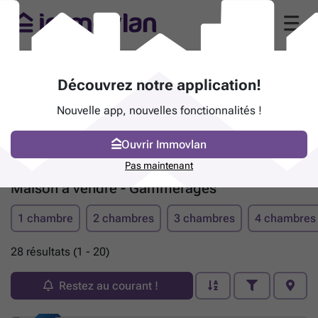
Découvrez notre application!
Nouvelle app, nouvelles fonctionnalités !
Ouvrir Immovlan
Pas maintenant
Maison à vendre - Gammerages
1 chambre
2 chambres
3 chambres
4 chambres
28 résultats (1 - 20)
Restez au courant !