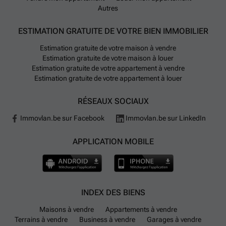
accessible en moins de 21 minutes. Plusieurs routes
Autres
nationales traversent la commune, notamment les
N249, N255, N272 et N495. Le réseau de bus De Lijn
ESTIMATION GRATUITE DE VOTRE BIEN IMMOBILIER
est bien représenté avec 11 lignes desservant
Estimation gratuite de votre maison à vendre
Gammerages, offrant des trajets vers des villes
Estimation gratuite de votre maison à louer
comme Geraardsbergen, Ninove ou Leuven. Cinq
Estimation gratuite de votre appartement à vendre
gares sont également à proximité, facilitant les
Estimation gratuite de votre appartement à louer
connexions ferroviaires.
RÉSEAUX SOCIAUX
En termes d'équipements et services, Gammerages
Immovlan.be sur Facebook
Immovlan.be sur LinkedIn
dispose d'une crèche et de plusieurs écoles
maternelles et primaires mais aucune école
APPLICATION MOBILE
secondaire. Pour les courses quotidiennes, on trouve
un OKay, un Match/Smatch et un Delhaize dans la
commune. Aucun service de vélos partagés ou
voitures en partage n'est disponible sur place, et il n'y
INDEX DES BIENS
a pas de station de recharge pour véhicules
Maisons à vendre
Appartements à vendre
électriques connue. L'aéroport le plus proche est
Terrains à vendre
Business à vendre
Garages à vendre
Brussels Airport, à environ 43 minutes en voiture.