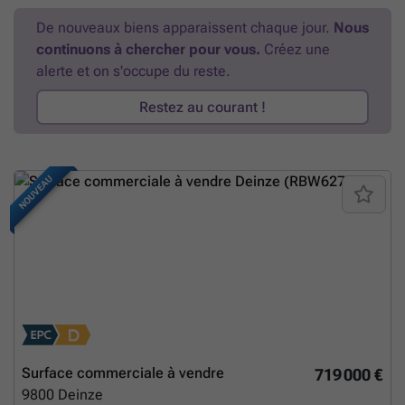
projets Vous recherchez un bien offrant du caractère et un excellent
De nouveaux biens apparaissent chaque jour.
Nous
potentiel ? Cette propriété mérite assurément une visite. À vendre
continuons à chercher pour vous.
Créez une
chez Immo Beguin, votre expert immobilier depuis 2009, avec des
agences à Renaix, Waregem, Courtrai, Deinze, Tournai et Lessines.
alerte et on s'occupe du reste.
Plus d'informations ou demande de visite : ###
En savoir plus ?
Restez au courant !
NOUVEAU
Surface commerciale à vendre
719 000 €
9800
Deinze