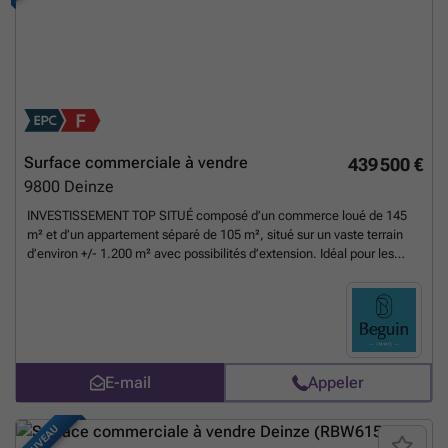
Surface commerciale à vendre
439 500 €
9800
Deinze
INVESTISSEMENT TOP SITUÉ composé d’un commerce loué de 145
m² et d’un appartement séparé de 105 m², situé sur un vaste terrain
d’environ +/- 1.200 m² avec possibilités d’extension. Idéal pour les
investisseurs grâce à une excellente visibilité le long de la N43 et un
mélange favorable de zones résidentielles et artisanales. Visite sur
rendez-vous avec IMMO BEGUIN ou par email ###
En savoir plus ?
E-mail
Appeler
NOUVEAU