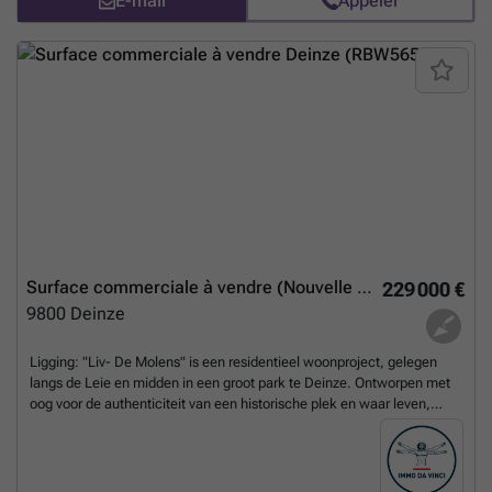
E-mail
Appeler
Deinze en de ruime omgeving te worden. Architectuur van absolute
wereldtop door Reiulf Ramstad Architects. Een site van 2,2 hectare
met een unieke ligging te Deinze aan de mooie Leie, in de
onmiddellijke nabijheid van de winkelstraat, scholen, station,
openbaar vervoer, met een goede verbinding naar de belangrijkste
invalswegen. Project - afwerking: In Liv – De Molens vind je enkele
historische gebouwen die mooi aansluiten bij de stijlvolle nieuwbouw.
De ultieme mix van authentieke charme en trendy wonen. De
combinatie van authentieke en nieuwe elementen geven de site haar
buitengewone karakter: een harmonieuze plek die rust en schoonheid
uitstraalt. In de verschillende deelprojecten zijn er handelszaken te
koop, contacteer ons voor meer informatie over de mogelijkheden.
Parking en kelderberging: mits meerprijs Beschikbare datum: onder
voorbehoud Voor meer info en beschikbaarheden contacteer ons
En
Surface commerciale à vendre (Nouvelle construction)
229 000 €
savoir plus ?
9800
Deinze
Ligging: "Liv- De Molens" is een residentieel woonproject, gelegen
langs de Leie en midden in een groot park te Deinze. Ontworpen met
oog voor de authenticiteit van een historische plek en waar leven,
wonen en werken hand in hand gaan. Contacteer ons voor alle
beschikbaarheden! Met een perfect evenwichtige combinatie van
ruime kwalitatieve appartementen, ruimte voor ontspanning en
openbaar groen, winkels, kantoren en stedelijke voorzieningen belooft