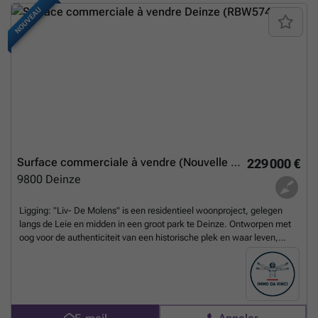
NOUVEAU
Surface commerciale à vendre (Nouvelle construction)
229 000 €
9800
Deinze
Ligging: "Liv- De Molens" is een residentieel woonproject, gelegen
langs de Leie en midden in een groot park te Deinze. Ontworpen met
oog voor de authenticiteit van een historische plek en waar leven,
wonen en werken hand in hand gaan. Contacteer ons voor alle
beschikbaarheden! Met een perfect evenwichtige combinatie van
ruime kwalitatieve appartementen, ruimte voor ontspanning en
openbaar groen, winkels, kantoren en stedelijke voorzieningen belooft
dit project aan de Leie de grootste aantrekkingspool van de stad