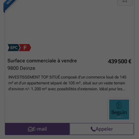
Surface commerciale à vendre
439 500 €
9800
Deinze
INVESTISSEMENT TOP SITUÉ composé d’un commerce loué de 145
m² et d’un appartement séparé de 105 m², situé sur un vaste terrain
d’environ +/- 1.200 m² avec possibilités d’extension. Idéal pour les
investisseurs grâce à une excellente visibilité le long de la N43 et un
mélange favorable de zones résidentielles et artisanales. Visite sur
rendez-vous avec IMMO BEGUIN ou par email ###
En savoir plus ?
E-mail
Appeler