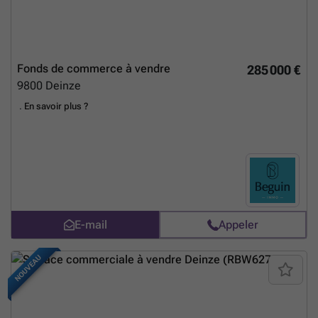
vendre chez Immo Beguin, votre expert immobilier depuis 2009, avec
des agences à Renaix, Waregem, Courtrai, Deinze, Tournai et
Lessines. Pour plus d'informations ou pour organiser une visite,
contactez ### .
En savoir plus ?
Fonds de commerce à vendre
285 000 €
9800
Deinze
.
En savoir plus ?
E-mail
Appeler
NOUVEAU