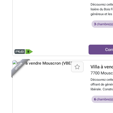
idéalement situé
Découvrez cette
proche de tout
lisière du Bois 
commerces, axes
généreux et les
à condensation 
d’un hall d’entr
du REZ, châssis
d’un chaleureux
3
chambre(s)
manuelles, parq
d’une vaste cui
citerne d’eau d
une plancha, un 
de garage secti
pâtissier, un la
adoucisseur d’ea
et de nombreux
caractère non co
double garage a
propriétaires se
Con
À l’étage, un sp
toute(s) offre(s
composée d’une 
de bains privati
OPTION
Villa à ven
et d’un meuble
salle de bains a
7700
Mousc
WC séparés comp
Découvrez cette
1.436 m², la pro
offrant de géné
de nombreuses 
libérale. Constr
d’une vaste terr
occupée par ses 
ainsi que d’un a
d’entretien. Au 
6
chambre(s)
construite en 20
lumineux séjour
chaussée, chaud
équipée attenan
châssis alumini