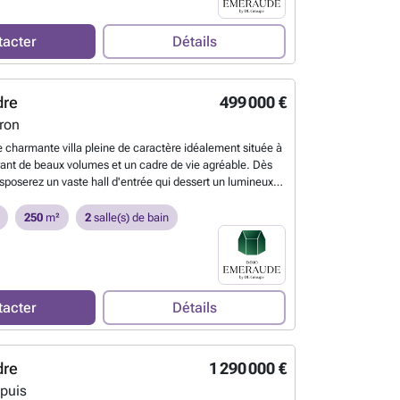
 garage (51 m²) ainsi qu’à l’espace professionnel. La
, citerne d’eau de pluie avec groupe hydrophore,
la profession libérale dispose d’un accès indépendant et
u, feu au bois traversant, porte de garage sectionnelle
l d’entrée avec WC séparé, une salle d’attente, un
ème d’alarme. Maison occupée depuis son origine par ses
tacter
Détails
 ainsi que plusieurs bureaux. À l’étage, le hall de nuit
aires. Situation privilégiée à proximité immédiate des
res, dont une suite parentale, ainsi qu’une vaste pièce
es, transports en commun et principaux axes routiers,
énagée en salle de jeux et 3 salles de bains. Au
iant d’un environnement verdoyant exceptionnel. Publicité
dre
499 000 €
 un immense grenier, avec dalle en béton et isolé en
contractuel et ne constituant pas une offre. Les
un potentiel d’aménagement supplémentaire. Au sous-sol,
ron
 réservent le droit d’apprécier la qualité des offres reçues
 dont une cave à vin. À l’extérieur, vous profiterez d’une
e leur acceptation ou non.
En savoir plus ?
 charmante villa pleine de caractère idéalement située à
 jardin d’environ 700 m² orienté sud-ouest, avec un accès
frant de beaux volumes et un cadre de vie agréable. Dès
 Clos des Ramées, ainsi que de 3 emplacements de
isposerez un vaste hall d'entrée qui dessert un lumineux
ristiques : construction traditionnelle de 2001, châssis en
omprenant salon et salle à manger, ouvert sur une cuisine
 vitrage avec dispositif anti-effraction au rez-de-
ipée avec espace dinatoire ainsi qu’une arrière-cuisine
250
m²
2
salle(s) de bain
siennes aux fenêtres côté sud, chauffage central au gaz
ctionnelle. Le rez-de-chaussée propose également une
à condensation récente (Vaillant), VMC simple flux,
 ainsi qu’une seconde pièce pouvant faire office de bureau
e pluie de 5.000 L avec groupe hydrophore, béton entre les
upplémentaire. Au premier étage, un spacieux hall de
e d’alarme, climatisation dans l’espace professionnel,
bureau distribue trois belles chambres, dont une avec
. Annonce non contractuelle et ne constituant pas une
u’une salle de bains complète équipée d’une douche,
 propriétaires se réservent le droit d’accepter ou de
tacter
Détails
 et d’un meuble lavabo. Le deuxième étage accueille un
fre.
En savoir plus ?
ménagé et chauffé, offrant un espace supplémentaire
salle de jeux, un bureau ou un espace détente. Le sous-
dre
1 290 000 €
t excavé, comprend un garage une voiture, une chaufferie
urs caves offrant de nombreuses possibilités de
puis