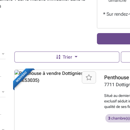
dimanche
s
*
Sur rendez
Trier
NOUVEAU
7711
Dottig
Situé au dernie
exclusif séduit
qualité de ses f
avec espace ves
vie, véritable 
3
chambre(s)
de lumière natu
d’une magnifiqu