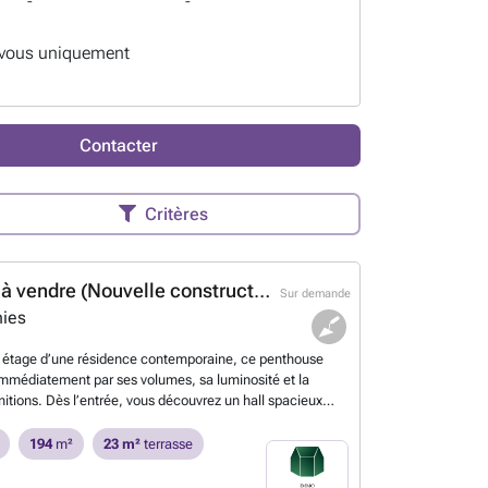
-
-
-vous uniquement
Contacter
Critères
Penthouse à vendre (Nouvelle construction)
Sur demande
nies
r étage d’une résidence contemporaine, ce penthouse
 immédiatement par ses volumes, sa luminosité et la
initions. Dès l’entrée, vous découvrez un hall spacieux
tiaire, d’un WC suspendu avec lave-mains. La pièce de
cœur du bien, se distingue par ses beaux volumes baignés
194
m²
23 m²
terrasse
relle et son agencement harmonieux. Elle se compose
e cuisine entièrement équipée avec îlot central, ouverte