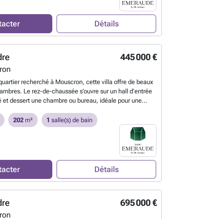
onvivial comprenant salon et salle à manger. Un buanderie
ec dévidoir. Dans le prolongement, vous profitez d’une
tacter
Détails
se en bois, idéalement orientée SUD-OUEST, surplombant
n, offrant un cadre parfait pour vos moments de détente
. L’espace nuit propose trois belles chambres à coucher,
 confort de toute la famille. Vous y trouverez également
dre
445 000 €
bains modernes : la première équipée d’une douche à
ron
un meuble lavabo et d’un WC suspendu, la seconde
 douche à l’italienne et d’un meuble lavabo.
quartier recherché à Mouscron, cette villa offre de beaux
s : Chauffage par le sol via pompe à chaleur Châssis
ambres. Le rez-de-chaussée s’ouvre sur un hall d’entrée
e vitrage Ventilation performante (VMC double flux)
et dessert une chambre ou bureau, idéale pour une
ique optimale (K ≤ 25) Vidéophonie Ascenseur Électricité
ale ou le télétravail. Vous y découvrirez également un
ent PEB A Finitions haut de gamme Possibilité d'acquérir
 comprenant salon et salle à manger, agrémenté d’un
202
m²
1
salle(s) de bain
rking en sous-sol à 15.900€ hors frais et une place de
ainsi qu’une véranda à ossature aluminium offrant une
e pour 24.800€ hors frais ! Prix affichés hors frais - Vente
sur l’extérieur. La cuisine équipée dispose d’une plaque de
la TVA (21%), éligible à 6% sous conditions Surfaces
amique, d’une hotte, d’un double évier, d’un four, d’un
par l'architecte, l'entrepreneur ou le géomètre selon les
et de nombreux rangements. Un spacieux double garage
 contractuelle et ne constituant pas une offre ferme. Les
relé avec porte sectionnelle motorisée complète ce
tacter
Détails
 réservent le droit d’accepter ou de refuser toute offre.
En
e, le hall de nuit dessert trois chambres à coucher avec
u’une salle de bains entièrement carrelée comprenant une
douche et un meuble lavabo double vasque. À l’extérieur,
dre
695 000 €
d’une terrasse en bois avec une piscine hors sol en bois
n arboré et clôturé. Caractéristiques : Jolie villa
ron