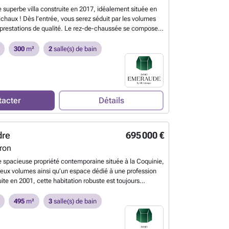
e au fond d’un clos résidentiel dans une voie sans issue,
 superbe villa construite en 2017, idéalement située en
es commodités (écoles, transports en communs,
Fichaux ! Dès l’entrée, vous serez séduit par les volumes
 routiers, …), chauffage central au gaz avec chaudière
 prestations de qualité. Le rez-de-chaussée se compose
de la marque « Vaillant », climatisation dans le chambre
ée avec espace vestiaire, d’une élégante salle à manger,
 en PVC double vitrage avec persiennes motorisées et
 salon agrémenté d’un feu au bois traversant, ainsi que
300
m²
2
salle(s) de bain
uet dans la pièce de vie et dans les chambres, carrelage,
sine entièrement équipée comprenant un piano au gaz,
e pluie avec groupe hydrophore, système d’alarme, portes
brûleur à poisson, une hotte, un four traditionnel, un four
onnelle motorisée, 16 panneaux photovoltaïques,
ve-vaisselle, un évier, un emplacement pour réfrigérateur
u, électricité conforme jusqu’en 2051 ! Publicité à
 rangements. Un dégagement mène également à un
ntractuel et ne constituant pas une offre. Les
vec cave à vin ainsi qu’à un espace bien-être avec sauna.
 réservent le droit de décision, d'acceptation ou non sur
tacter
Détails
acieux hall de nuit dessert une magnifique suite parentale
) soumise(s) pour leur bien.
En savoir plus ?
grande chambre, d’un dressing sur mesure et d’une salle
ve équipée d’une douche à l’italienne, d’une baignoire îlot
dre
695 000 €
 lavabo. Deux chambres supplémentaires, une seconde
vec douche à l’italienne et meuble lavabo ainsi que deux
ron
lètent ce niveau. Extérieurs : Érigée sur une parcelle de
 spacieuse propriété contemporaine située à la Coquinie,
priété est accessible via un portail motorisé et bénéficie
reux volumes ainsi qu’un espace dédié à une profession
places de stationnement. Vous profiterez également
uite en 2001, cette habitation robuste est toujours
asse carrelée, d’un jardin entièrement clôturé et arboré
premiers propriétaires et bénéficie d’un excellent état
bri de jardin en bois. Caractéristiques techniques : Villa
rez-de-chaussée, un vaste hall d’entrée dessert un
495
m²
3
salle(s) de bain
17 par Dewaele & Fils, chauffage par le sol au rez-de-
 avec feu au bois, développant 53 m², ainsi qu’une cuisine
ière à condensation Junkers avec boiler raccordé,
te avec coin repas. Une arrière-cuisine/buanderie donne
um double vitrage anti-effraction, électroménager SMEG,