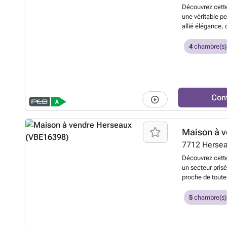
technologie et s
Découvrez cett
constituant pas 
une véritable pe
d’accepter ou n
allié élégance, 
rez-de-chaussée
serez immédiate
4
chambre(s)
dotée d’un super
Cette pièce com
moderne. De plu
suspendu séparé
2 voitures, équ
Con
complète cet ét
vous, comprenan
Cette cuisine e
Maison à v
d’un évier, d’un
congélateur, d’
7712
Herse
également prévu
Découvrez cette
chaufferie et u
un secteur pris
deuxième étage 
proche de toute
une chambre à c
commun. Au rez-
privative. Cette
d’entrée avec e
5
chambre(s)
d’une baignoire
séjour lumineux
belles chambres
équipée attenan
étage. Au trois
garage pouvant 