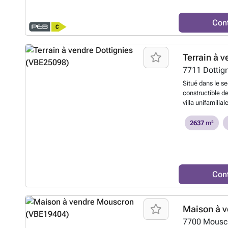
> Prix : 1.290.0
et un hammam, o
constituant pas 
de prestige. Un
décision, d'acce
Con
également l’exe
bien.
En savoir 
idéales. L’espa
chambres accom
Terrain à v
avec salle de do
bénéficiant d’un
7711
Dottig
d’une salle de b
Situé dans le se
appartement to
constructible de
multiples possi
villa unifamilia
investissement 
40 mètres, le t
un coin cuisine 
garantissant ca
2637
m²
ainsi qu’un dou
est déjà équipée
l’extérieur, le
raccordements au
orientation idéa
Un permis d’urb
superbe piscine
Échevins de la V
la propriété, tr
deux habitations
deux portails m
Con
unifamiliale. Re
panneaux photov
non contractuell
gaz, domotique 
non toute offre.
stores motorisé
Maison à v
d’autres équipe
7700
Mousc
conçue pour offr