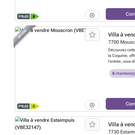
accès au double
VMC double flux
partie dédiée à 
adoucisseur d’ea
comprend un hal
motorisée, syst
Con
espace d’accueil
uniques propriét
dessert 6 chamb
écoles, commerc
actuellement am
tout en bénéfic
OPTION
Villa à ven
deuxième étage,
à caractère non 
toiture, offre 
7700
Mousc
propriétaires se
plusieurs caves,
et de décider d
Découvrez cette
terrasse et d’un
la Coquinie, of
arrière vers le
l’entrée, vous d
parking. Caracté
espace de vie c
aluminium double
entièrement équ
5
chambre(s)
chaussée et per
pratique et fon
avec chaudière 
suite parentale
citerne d’eau d
ou de chambre s
niveaux, systèm
nuit avec coin 
excellent PEB B
balcon, ainsi q
offre ferme. Les
Con
d’une baignoire
refuser toute of
grand grenier a
idéal pour une 
Villa à ven
sol, entièremen
ainsi que plusie
7730
Estaim