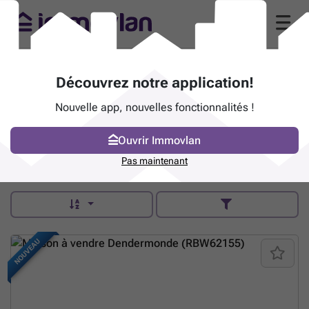
Era Wonen Dendermonde (9200
Découvrez notre application!
Appels)
Nouvelle app, nouvelles fonctionnalités !
Noordlaan 79 - 9200 Appels
era.be/nl/era-wonen/dendermonde
Ouvrir Immovlan
Contacter
Pas maintenant
NOUVEAU