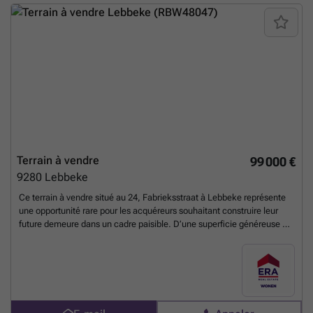
et sentiers le long des Stille Waters • Connexions rapides aux grands
axes routiers Contactez dès aujourd’hui votre agent ERA pour
organiser une visite. VOTRE TERRAIN DE RÊVE! ON TROUVE!
En
savoir plus ?
Terrain à vendre
99 000 €
9280
Lebbeke
Ce terrain à vendre situé au 24, Fabrieksstraat à Lebbeke représente
une opportunité rare pour les acquéreurs souhaitant construire leur
future demeure dans un cadre paisible. D’une superficie généreuse de
1 042 m², ce bien immobilier offre un espace idéal pour l’édification
d’une habitation semi-ouverte, permettant ainsi une personnalisation
complète selon les besoins et envies de son futur propriétaire. Proposé
au prix de 99 000 €, ce terrain, référencé sous RBW48047, invite à
concrétiser un projet résidentiel dans un environnement calme et
verdoyant. Ce terrain bénéficie d’une orientation sud-est, garantissant