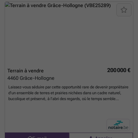
bucolique ; Frais de mesurage, de bornage, d'équipement et de
raccordement à charge de l'acquéreur. La présente vente comporte
plusieurs lots (soit le lot VERT, soit le lot BLEU, soit les deux terrains
réunis). Le lot concerné par la présente annonce est le suivant : LOT
VERT (lot de droite depuis la rue).
En savoir plus ?
200 000 €
Terrain à vendre
4460
Grâce-Hollogne
Laissez-vous séduire par cette opportunité rare de devenir propriétaire
d'un ensemble de terres et prairies nichées dans un cadre naturel,
bucolique et préservé, à l’abri des regards, où le temps semble
suspendu. Accessible via un chemin partagé discret à partir de la rue
Busquet rendant le site confidentiel, l'endroit dégage une atmosphère
paisible et authentique, idéale pour les amoureux de la nature, les
porteurs de projets en tout genre tournés vers l'agriculture, ou tout
simplement ceux en quête d’un coin de paradis à l’écart de l’agitation.
L'ensemble se trouve pour partie en zone d'habitat et pour partie en