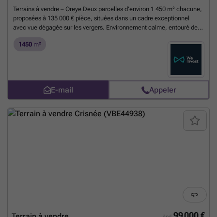
Terrains à vendre – Oreye Deux parcelles d’environ 1 450 m² chacune,
proposées à 135 000 € pièce, situées dans un cadre exceptionnel
avec vue dégagée sur les vergers. Environnement calme, entouré de
zones agricoles et hors zone inondable. Terrains constructibles sous
1450
m²
réserve d’acceptation du projet par la commune. Idéal pour ceux qui
recherchent tranquillité et nature. Envie de visiter, contactez-nous:
### ou par mail ; ### . Vente sous réserve d'accord du propriétaire.
***** Pour toute demande d'évaluation GRATUITE et SANS
ENGAGEMENT, contactez votre agent immobilier local au ###
E-mail
Appeler
*****
En savoir plus ?
99 000 €
Terrain à vendre
àpd