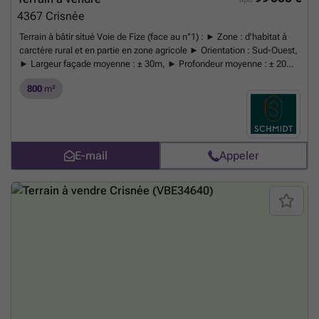
4367
Crisnée
Terrain à bâtir situé Voie de Fize (face au n°1) : ► Zone : d'habitat à
carctère rural et en partie en zone agricole ► Orientation : Sud-Ouest,
► Largeur façade moyenne : ± 30m, ► Profondeur moyenne : ± 20m,
► Allée privative de ± 33m de long ► Relief : plat, ► Electricité et eau
800
m²
: présents sur la Chaussée Verte ► Axe de ruisselement élevé, ►
Lotissement : non, ► Libre de constructeur et d'architecte, *Le
propriétaire se réserve le droit de choisir l’offre de son choix.
En savoir
plus ?
E-mail
Appeler