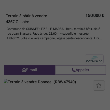
150 000 €
Terrain à bâtir à vendre
4367
Crisnée
Commune de CRISNEE : FIZE-LE-MARSAL Beau terrain à bâtir, situé
rue Jean Stassart, Face à rue: 22,60m – superficie mesurée:
1.068m2. Jolie vue vers campagne, légère pente descendante. Libre
de constructeur . Hors lotissement. Pas concerné par un aléa
d’inondation, ni aucun axe de ruissellement. Prix demandé : 150.000
euros.
En savoir plus ?
E-mail
Appeler