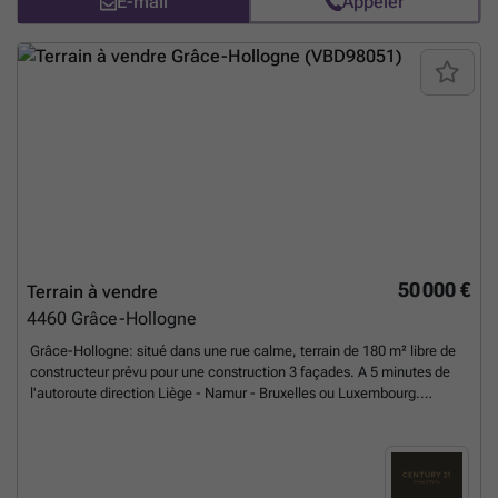
E-mail
Appeler
zone agricole pour une superficie globale de 2ha 14a 26ca Une
propriété à découvrir, plus qu’à décrire.
En savoir plus ?
50 000 €
Terrain à vendre
4460
Grâce-Hollogne
Grâce-Hollogne: situé dans une rue calme, terrain de 180 m² libre de
constructeur prévu pour une construction 3 façades. A 5 minutes de
l'autoroute direction Liège - Namur - Bruxelles ou Luxembourg.
Commodités à proximité tout en étant au calme. ###
En savoir plus
?