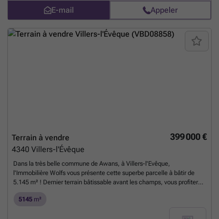
E-mail
Appeler
399 000 €
Terrain à vendre
4340
Villers-l'Évêque
Dans la très belle commune de Awans, à Villers-l'Evêque,
l'Immobilière Wolfs vous présente cette superbe parcelle à bâtir de
5.145 m² ! Dernier terrain bâtissable avant les champs, vous profiterez
d'un cadre campagnard au calme à proximité immédiate de toutes les
5145
m²
commodités. Avec plus de 100 mètres de façade, bénéficiez d'une
belle mise en valeur de votre future propriété ! Superficie totale : 5.145