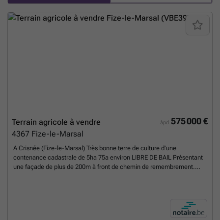
575 000 €
Terrain agricole à vendre
àpd
4367
Fize-le-Marsal
A Crisnée (Fize-le-Marsal) Très bonne terre de culture d’une
contenance cadastrale de 5ha 75a environ LIBRE DE BAIL Présentant
une façade de plus de 200m à front de chemin de remembrement.
Présence d’un axe de ruissellement au bas de la parcelle. Terre de
première qualité culturale - proche de la raffinerie d’Oreye. Plan de
mesurage éventuel a charge de l’acheteur. Prix : faire offre à partir de
100.000euros l’hectare
En savoir plus ?