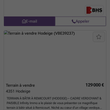
d’urbanisme. * Atout : Un volume de terre rare sur le marché, idéal
pour un projet d'envergure ou une promotion immobilière. Dossier
technique et prescriptions urbanistiques disponibles sur demande.
Vous souhaitez plus d’informations ou une visite ? N’hésitez pas à
E-mail
Appeler
nous contacter au ### ou par email à ### Les informations fournies
sont à titre indicatif et non contractuelles. Cette annonce ne constitue
pas une offre.
En savoir plus ?
129 000 €
Terrain à vendre
4351
Hodeige
TERRAIN À BÂTIR À REMICOURT (HODEIGE) – CADRE VERDOYANT &
PAISIBLE Infinity Immo a le plaisir de vous présenter ce magnifique
terrain à bâtir situé à Remicourt. Niché au cœur d’un village verdoyant,