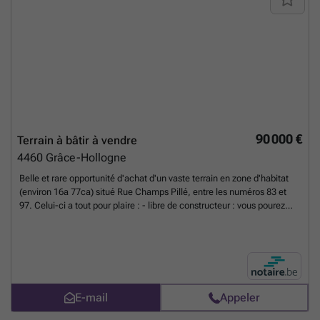
90 000 €
Terrain à bâtir à vendre
4460
Grâce-Hollogne
Belle et rare opportunité d'achat d'un vaste terrain en zone d'habitat
(environ 16a 77ca) situé Rue Champs Pillé, entre les numéros 83 et
97. Celui-ci a tout pour plaire : - libre de constructeur : vous pourez
envisager librement votre projet ! - vue dégagée : pour une absence de
vis-à-vis et le loisir de profiter d'une vue vers l'horizon ; - exposition
plein sud : pour profiter du soleil et d'une future construction
lumineuse ; - au bout d'une rue en cul de sac : l'assurance du calme et
de la tranquilité ; - proche des accès autoroutiers et de l'aéroport de
Liège-Bierset : à proximité de tout ; - en légère pente : idéal pour un
E-mail
Appeler
projet de construction moderne ; - grand terrain donnant dans le fond
jusqu'au petit Ruisseau de Crotteux : le charme d'une nature