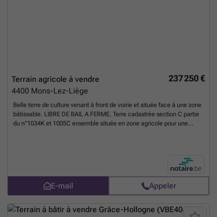
237 250 €
Terrain agricole à vendre
4400
Mons-Lez-Liège
Belle terre de culture venant à front de voirie et située face à une zone
bâtissable. LIBRE DE BAIL A FERME. Terre cadastrée section C partie
du n°1034K et 1005C ensemble située en zone agricole pour une
contenance selon cadastre de 2ha 37a 25ca Prix demandé : 100.000
euros/ha
En savoir plus ?
E-mail
Appeler