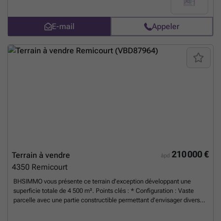
m². Largeur de façade : +/- 100 mètres. Profondeur : +/- 50 mètres.
Divers : libre de constructeur et d'architecte. A DECOUVRIR !
SITUATION UNIQUE ! Plus d'infos et plan téléchargeable sur ### !
En
E-mail
Appeler
savoir plus ?
210 000 €
Terrain à vendre
àpd
4350
Remicourt
BHSIMMO vous présente ce terrain d’exception développant une
superficie totale de 4 500 m². Points clés : * Configuration : Vaste
parcelle avec une partie constructible permettant d’envisager divers
scénarios d'aménagement. * Potentiel : Possibilité de réaliser
plusieurs projets immobiliers, sous réserve de l’obtention d’un permis