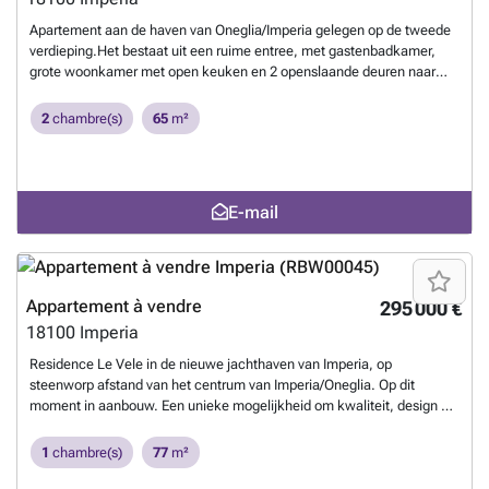
Apartement aan de haven van Oneglia/Imperia gelegen op de tweede
verdieping.Het bestaat uit een ruime entree, met gastenbadkamer,
grote woonkamer met open keuken en 2 openslaande deuren naar
balcon met frontaal zeezicht en zicht op de haven, slaapkamer met
badkamer ensuite
En savoir plus ?
2
chambre(s)
65
m²
E-mail
Appartement à vendre
295 000 €
18100
Imperia
Residence Le Vele in de nieuwe jachthaven van Imperia, op
steenworp afstand van het centrum van Imperia/Oneglia. Op dit
moment in aanbouw. Een unieke mogelijkheid om kwaliteit, design en
comfort te combineren. De foto's betreffen het hele gebouw en niet
het specifieke appartement hier aangeboden. Appartement 1: 77 m2
1
chambre(s)
77
m²
op de begane grond, bestaat uit: woonkamer met open keuken en
eethoek, 2 grote slaapkamers, badkamer, 2 terrassen en een tuin van