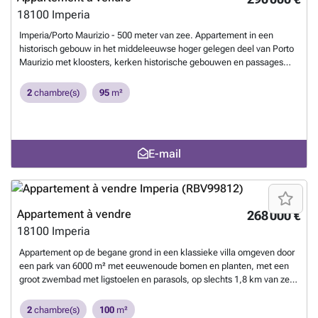
18100
Imperia
Imperia/Porto Maurizio - 500 meter van zee. Appartement in een
historisch gebouw in het middeleeuwse hoger gelegen deel van Porto
Maurizio met kloosters, kerken historische gebouwen en passages
met prachtige uitzichten over zee. Het appartement ligt op de vierde
en laatste verdieping (zonder lift) en bestaat uit: woonkamer, keuken
2
chambre(s)
95
m²
met groot terras, slaapkamer, bergruimte en een zolder met
studeerkamer, slaapkamer en badkamer.
En savoir plus ?
E-mail
Appartement à vendre
268 000 €
18100
Imperia
Appartement op de begane grond in een klassieke villa omgeven door
een park van 6000 m² met eeuwenoude bomen en planten, met een
groot zwembad met ligstoelen en parasols, op slechts 1,8 km van zee.
Het appartement, van ongeveer 100 vierkante meter plus een grote
veranda, bestaat uit een hal met een grote woonkamer met twee
2
chambre(s)
100
m²