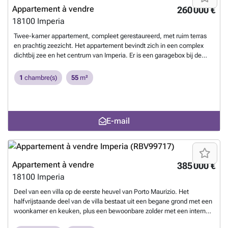
in elke kamer Het appartement is volledig gerenoveerd met
Appartement à vendre
260 000 €
hoogwaardige materialen, waaronder ramen, vloeren, systemen en
18100
Imperia
moderne verwarmings- en ventilatiesystemen. Het eigentijdse,
minimalistische ontwerp wordt aangevuld door uitzonderlijk natuurlijk
Twee-kamer appartement, compleet gerestaureerd, met ruim terras
licht in elke kamer. Meubilair kan worden meegenomen in de verkoop.
en prachtig zeezicht. Het appartement bevindt zich in een complex
De condominiumkosten zijn laag en het gebouw heeft geen lift.
En
dichtbij zee en het centrum van Imperia. Er is een garagebox bij de
savoir plus ?
prijs inbegrepen.
En savoir plus ?
1
chambre(s)
55
m²
E-mail
Appartement à vendre
385 000 €
18100
Imperia
Deel van een villa op de eerste heuvel van Porto Maurizio. Het
halfvrijstaande deel van de villa bestaat uit een begane grond met een
woonkamer en keuken, plus een bewoonbare zolder met een interne
trap die toegang geeft tot de benedenverdieping bestaande uit een