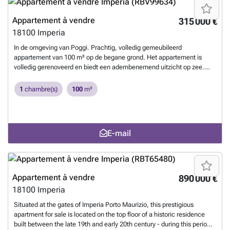
huis, garage onder het huis met twee parkeerplaatsen +
privéparkeerplaats aan de achterzijde van het huis.
En savoir plus ?
Appartement à vendre
315 000 €
18100
Imperia
In de omgeving van Poggi. Prachtig, volledig gemeubileerd
appartement van 100 m² op de begane grond. Het appartement is
volledig gerenoveerd en biedt een adembenemend uitzicht op zee.
Het bestaat uit: een hal, een woonkamer met kitchenette, twee
slaapkamers, een badkamer, een terras en een veranda. Bij de woning
1
chambre(s)
100
m²
hoort een garage van 65 m2
En savoir plus ?
E-mail
Appartement à vendre
890 000 €
18100
Imperia
Situated at the gates of Imperia Porto Maurizio, this prestigious
apartment for sale is located on the top floor of a historic residence
built between the late 19th and early 20th century - during this period,