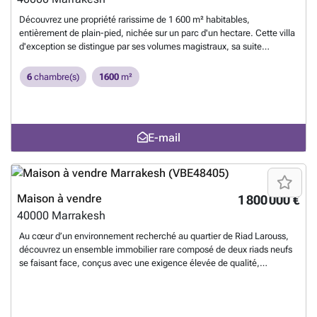
Découvrez une propriété rarissime de 1 600 m² habitables,
entièrement de plain-pied, nichée sur un parc d'un hectare. Cette villa
d'exception se distingue par ses volumes magistraux, sa suite
parentale monumentale et ses 5 chambres d'invités. Avec sa vue
imprenable sur l'Atlas et ses prestations de haute volée, c'est une
6
chambre(s)
1600
m²
opportunité unique sur le marché contemporain de Marrakech...
En
savoir plus ?
E-mail
Maison à vendre
1 800 000 €
40000
Marrakesh
Au cœur d’un environnement recherché au quartier de Riad Larouss,
découvrez un ensemble immobilier rare composé de deux riads neufs
se faisant face, conçus avec une exigence élevée de qualité,
d’esthétique et d’exploitation. Une opportunité idéale pour un
investisseur souhaitant développer une activité d’hospitalité premium,
créer un concept hybride maison d’hôtes + résidence privée, ou
optimiser une exploitation locative courte durée. RIAD 1 – MAISON