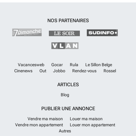
georisques.gouv.fr. Votre conseiller Lloyd & Davis Maroc : Najia
BOUGHARBAL Agent commercial (Entreprise individuelle)
En savoir
plus ?
NOS PARTENAIRES
Vacancesweb
Gocar
Rula
Le Sillon Belge
Cinenews
Out
Jobbo
Rendez-vous
Rossel
ARTICLES
Blog
PUBLIER UNE ANNONCE
Vendre ma maison
Louer ma maison
Vendre mon appartement
Louer mon appartement
Autres