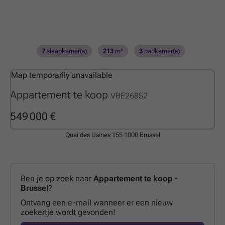
7
slaapkamer(s)
213
m²
3
badkamer(s)
Map temporarily unavailable
Appartement te koop
VBE26852
549 000 €
Quai des Usines 155
1000 Brussel
Ben je op zoek naar
Appartement te koop -
Brussel
?
Ontvang een e-mail wanneer er een nieuw
zoekertje wordt gevonden!