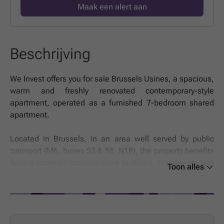
Maak een alert aan
Beschrijving
We Invest offers you for sale Brussels Usines, a spacious,
warm and freshly renovated contemporary-style
apartment, operated as a furnished 7-bedroom shared
apartment.
Located in Brussels, in an area well served by public
transport (M6, buses 53 & 58, N18), the property benefits
from a strategic location close to shops, restaurants and
Toon alles
all urban amenities.
With a surface area of 213 m², this property offers a vast,
modern and perfectly appointed living space to
accommodate 7 flatmates in a comfortable, functional