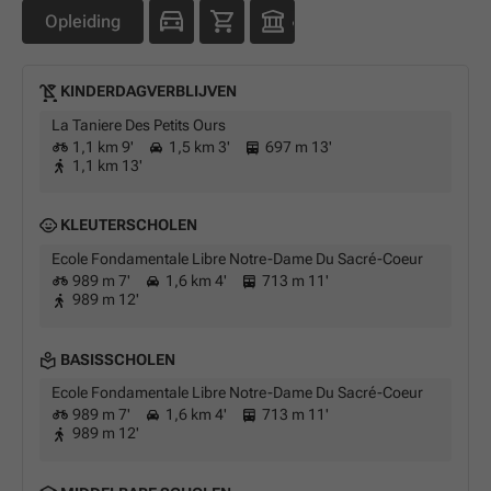
Opleiding
KINDERDAGVERBLIJVEN
La Taniere Des Petits Ours
1,1 km 9'
1,5 km 3'
697 m 13'
1,1 km 13'
KLEUTERSCHOLEN
Ecole Fondamentale Libre Notre-Dame Du Sacré-Coeur
989 m 7'
1,6 km 4'
713 m 11'
989 m 12'
BASISSCHOLEN
Ecole Fondamentale Libre Notre-Dame Du Sacré-Coeur
989 m 7'
1,6 km 4'
713 m 11'
989 m 12'