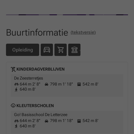
Buurtinformatie
(tekstversie)
Opleiding
KINDERDAGVERBLIJVEN
De Zeesterretjes
644 m 2' 8''
798 m 1' 18''
542 m 8'
640 m 8'
KLEUTERSCHOLEN
Go! Basisschool De Letterzee
644 m 2' 8''
798 m 1' 18''
542 m 8'
640 m 8'