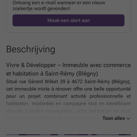
Ontvang een e-mail wanneer er een nieuw
zoekertje wordt gevonden!
Maak een alert aan
Beschrijving
Vivre & Développer – Immeuble avec commerce
et habitation à Saint-Rémy (Blégny)
Situé rue Gérard Wilket 39 à 4672 Saint-Rémy (Blégny),
cet immeuble mixte à rénover offre une belle opportunité
pour un projet combinant activité professionnelle et
habitation. Implantée en campagne tout en bénéficiant
d’accès à toutes commodités, cette habitation ne vous
laissera pas indifférent de par son potentiel !
Toon alles
Bien qu'à rénover dans son ensemble, le bien se