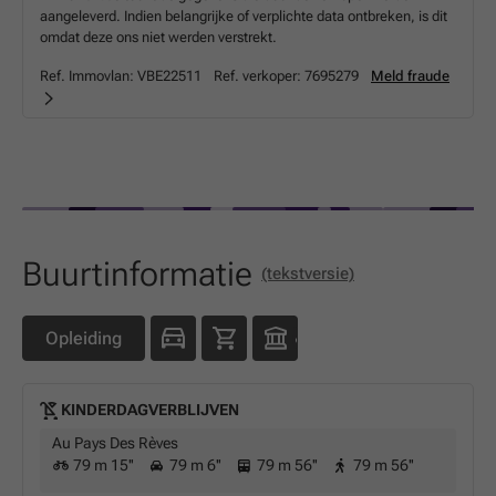
aangeleverd. Indien belangrijke of verplichte data ontbreken, is dit
omdat deze ons niet werden verstrekt.
Ref. Immovlan:
VBE22511
Ref. verkoper:
7695279
Meld fraude
Buurtinformatie
(tekstversie)
Opleiding
KINDERDAGVERBLIJVEN
Au Pays Des Rèves
79 m 15''
79 m 6''
79 m 56''
79 m 56''