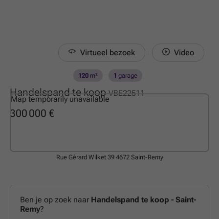
Virtueel bezoek
Video
120
m²
1
garage
Handelspand te koop
VBE22511
Map temporarily unavailable
300 000 €
Rue Gérard Wilket 39
4672 Saint-Remy
Ben je op zoek naar
Handelspand te koop - Saint-
Remy
?