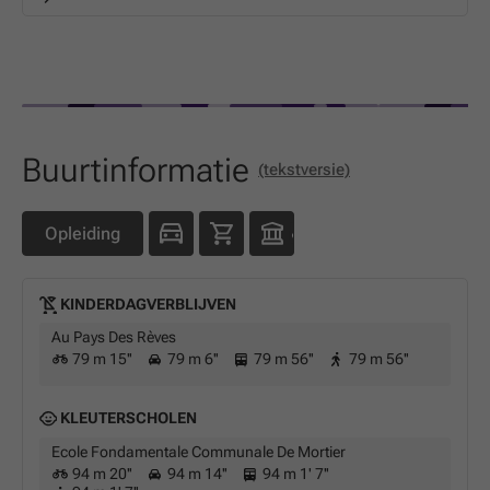
Buurtinformatie
(tekstversie)
Opleiding
KINDERDAGVERBLIJVEN
Au Pays Des Rèves
79 m 15''
79 m 6''
79 m 56''
79 m 56''
KLEUTERSCHOLEN
Ecole Fondamentale Communale De Mortier
94 m 20''
94 m 14''
94 m 1' 7''