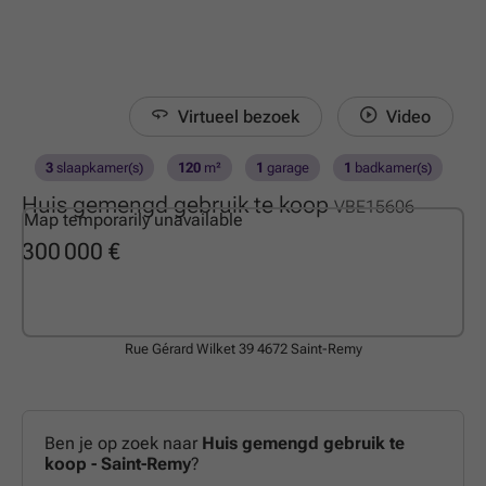
Virtueel bezoek
Video
3
slaapkamer(s)
120
m²
1
garage
1
badkamer(s)
Huis gemengd gebruik te koop
VBE15606
Map temporarily unavailable
300 000 €
Rue Gérard Wilket 39
4672 Saint-Remy
Ben je op zoek naar
Huis gemengd gebruik te
koop - Saint-Remy
?