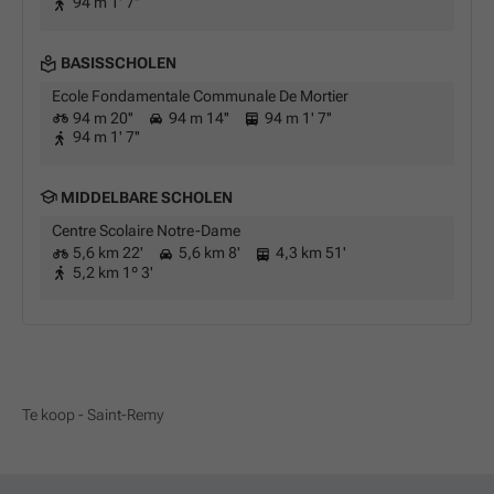
94 m 1' 7''
BASISSCHOLEN
Ecole Fondamentale Communale De Mortier
94 m 20''
94 m 14''
94 m 1' 7''
94 m 1' 7''
MIDDELBARE SCHOLEN
Centre Scolaire Notre-Dame
5,6 km 22'
5,6 km 8'
4,3 km 51'
5,2 km 1º 3'
Te koop - Saint-Remy