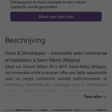
Ontvang een e-mail wanneer er een nieuw
zoekertje wordt gevonden!
Maak een alert aan
Beschrijving
Vivre & Développer – Immeuble avec commerce
et habitation à Saint-Rémy (Blégny)
Situé rue Gérard Wilket 39 à 4672 Saint-Rémy (Blégny),
cet immeuble mixte à rénover offre une belle opportunité
pour un projet combinant activité professionnelle et
habitation. Implantée en campagne tout en bénéficiant
d’accès à toutes commodités, cette habitation ne vous
laissera pas indifférent de par son potentiel !
Toon alles
Bien qu'à rénover dans son ensemble, le bien se