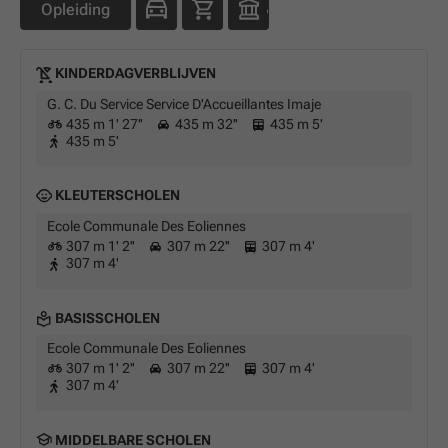
Opleiding
KINDERDAGVERBLIJVEN
G. C. Du Service Service D'Accueillantes Imaje
435 m 1' 27''
435 m 32''
435 m 5'
435 m 5'
KLEUTERSCHOLEN
Ecole Communale Des Eoliennes
307 m 1' 2''
307 m 22''
307 m 4'
307 m 4'
BASISSCHOLEN
Ecole Communale Des Eoliennes
307 m 1' 2''
307 m 22''
307 m 4'
307 m 4'
MIDDELBARE SCHOLEN