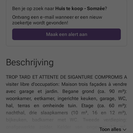
Ben je op zoek naar
Huis te koop - Somzée
?
Ontvang een e-mail wanneer er een nieuw
zoekertje wordt gevonden!
Maak een alert aan
Beschrijving
TROP TARD ET ATTENTE DE SIGANTURE COMPROMIS A
visiter libre d'occupation: Maison trois façades à vendre
avec garage et jardin. Begane grond (ca. 90 m²):
woonkamer, eetkamer, ingerichte keuken, garage, WC,
hal, terras en omheinde tuin. Etage (ca. 60 m²):
nachthal, drie slaapkamers (10 m², 16 en 12 m²),
bijkeuken, badkamer met WC. Tweede verdieping:
onafgewerkte zolder. Kelder van ongeveer 13 m².
Toon alles