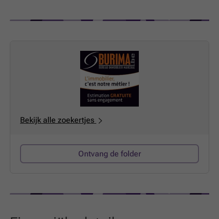
Charleroi - Couvin Charleroi as. EPB D: 326 Kwh/m² jaar.
Meer informatie en 360° virtuele rondleiding op
www.burima.be
Beschrijving niet contractueel en kan
onderhevig zijn aan fouten of weglatingen.
Bekijk alle zoekertjes
Ontvang de folder