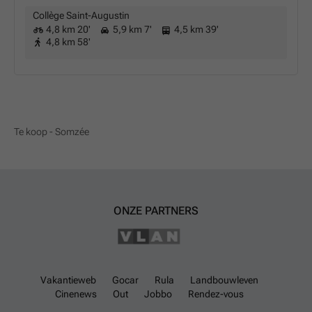
Collège Saint-Augustin
4,8 km 20'
5,9 km 7'
4,5 km 39'
4,8 km 58'
Te koop - Somzée
ONZE PARTNERS
Vakantieweb
Gocar
Rula
Landbouwleven
Cinenews
Out
Jobbo
Rendez-vous