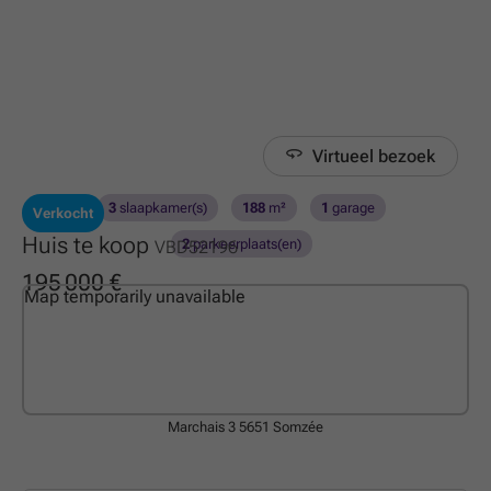
Virtueel bezoek
3
slaapkamer(s)
188
m²
1
garage
Verkocht
Huis te koop
2
parkeerplaats(en)
VBD52196
195 000 €
Map temporarily unavailable
Marchais 3
5651 Somzée