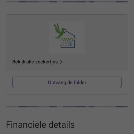
eerste verdieping heeft het huis een studio (die
verbouwd kan worden tot 2 slaapkamers), een grote
open dressing, een badkamer met douche, dubbele
wastafel en toilet plus een bijgebouw, en een
slaapkamer met garderobe. Er is ook een slaapkamer en
een zolder op de zolderverdieping. In de kelder heeft het
huis 2 kelders, een stookruimte en een garage (dubbele
diepte), waar ook de olietank (<3.000l) staat. een kelder
Bekijk alle zoekertjes
is gewijd aan de uitrusting/het onderhoud van het
buitenzwembad. het huis is naar buiten georiënteerd
met een zeer groot terras van 80m² (op één niveau), op
Ontvang de folder
tuinniveau naast het zwembad (gegraven in beton -
momenteel overdekt met een vloer) is een
ligstoelenplaats (te renoveren), een overdekte
binnenplaats bevindt zich ook naast de barbecue; en
onder het huis is een chalet (met elektriciteit en water
aanwezig) naast een dubbele petanquebaan (te
Financiële details
renoveren). in een deel van de tuin kun je een