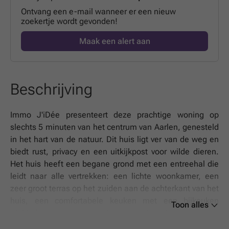
Ontvang een e-mail wanneer er een nieuw
zoekertje wordt gevonden!
Maak een alert aan
Beschrijving
Immo J'iDée presenteert deze prachtige woning op
slechts 5 minuten van het centrum van Aarlen, genesteld
in het hart van de natuur. Dit huis ligt ver van de weg en
biedt rust, privacy en een uitkijkpost voor wilde dieren.
Het huis heeft een begane grond met een entreehal die
leidt naar alle vertrekken: een lichte woonkamer, een
zeer groot terras op het zuiden aan de achterkant van het
huis, een comfortabele keuken met een bijkeuken
Toon alles
(dubbele toegang tot de open haard - oven en
pizzaoven), een studeerkamer en een toilet. Op de