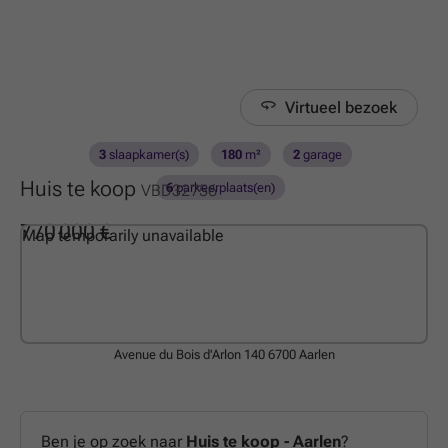
Virtueel bezoek
3
slaapkamer(s)
180
m²
2
garage
Huis te koop
6
parkeerplaats(en)
VBD32756
770 000 €
Map temporarily unavailable
Avenue du Bois d'Arlon 140
6700 Aarlen
Ben je op zoek naar
Huis te koop - Aarlen
?