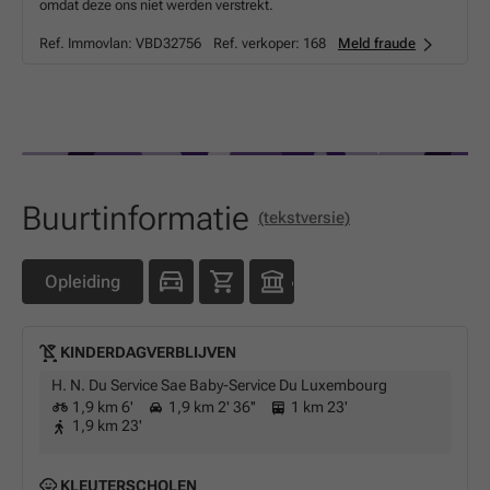
omdat deze ons niet werden verstrekt.
Ref. Immovlan:
VBD32756
Ref. verkoper:
168
Meld fraude
Buurtinformatie
(tekstversie)
Opleiding
KINDERDAGVERBLIJVEN
H. N. Du Service Sae Baby-Service Du Luxembourg
1,9 km 6'
1,9 km 2' 36''
1 km 23'
1,9 km 23'
KLEUTERSCHOLEN