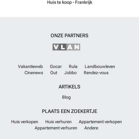
Huis te koop - Frankrijk
gelegen stuk grond. Bent u geïnteresseerd in deze unieke woning?
Neem gerust contact met ons op voor meer informatie of om een
bezichtiging in te plannen. Dit is een zeldzame kans om te investeren
in een karaktervolle villa op een toplocatie in Le Plan-de-la-Tour.
Meer
weten?
ONZE PARTNERS
Vakantieweb
Gocar
Rula
Landbouwleven
Cinenews
Out
Jobbo
Rendez-vous
ARTIKELS
Blog
PLAATS EEN ZOEKERTJE
Huis verkopen
Huis verhuren
Appartement verkopen
Appartement verhuren
Andere