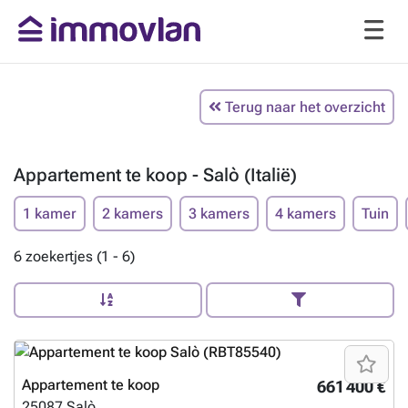
Terug naar het overzicht
Appartement te koop - Salò (Italië)
1 kamer
2 kamers
3 kamers
4 kamers
Tuin
6 zoekertjes (1 - 6)
Appartement te koop
661 400 €
25087
Salò