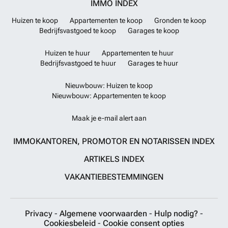
IMMO INDEX
bezig zijn, is Hochkönig zowel in de zomer als in de winter een echt
hoogtepunt met talloze mogelijkheden. De dichtstbijzijnde grotere
Huizen te koop
Appartementen te koop
Gronden te koop
stad is Bischofshofen, bekend van de Vierschanzentournee, die in
Bedrijfsvastgoed te koop
Garages te koop
ongeveer 15 minuten met de auto te bereiken is. De dichtstbijzijnde
internationale luchthaven bevindt zich in Salzburg en ligt op ongeveer
Huizen te huur
Appartementen te huur
60 kilometer afstand.
Meer weten?
Bedrijfsvastgoed te huur
Garages te huur
Nieuwbouw: Huizen te koop
Nieuwbouw: Appartementen te koop
Maak je e-mail alert aan
IMMOKANTOREN, PROMOTOR EN NOTARISSEN INDEX
ARTIKELS INDEX
VAKANTIEBESTEMMINGEN
Privacy
-
Algemene voorwaarden
-
Hulp nodig?
-
Cookiesbeleid
-
Cookie consent opties