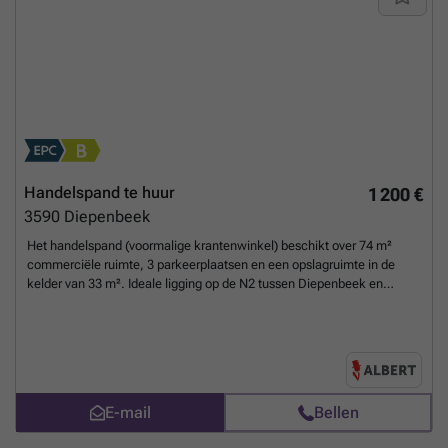
Handelspand te huur
1 200 €
3590
Diepenbeek
Het handelspand (voormalige krantenwinkel) beschikt over 74 m²
commerciële ruimte, 3 parkeerplaatsen en een opslagruimte in de
kelder van 33 m². Ideale ligging op de N2 tussen Diepenbeek en
Bilzen-Hoeselt. Er zijn individuele tellers voor water, elektriciteit en
gas. Het EPC heeft label "B".
Meer weten?
E-mail
Bellen