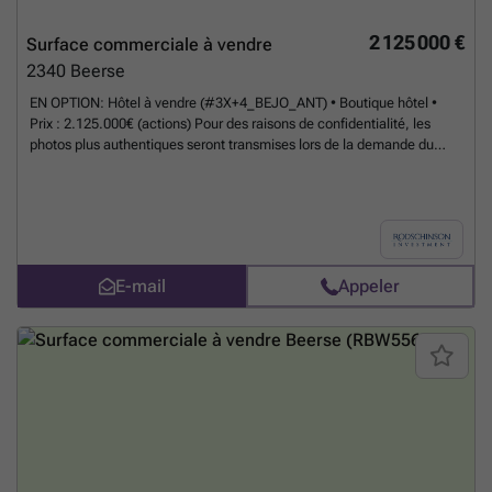
2 125 000 €
Surface commerciale à vendre
2340
Beerse
EN OPTION: Hôtel à vendre (#3X+4_BEJO_ANT) • Boutique hôtel •
Prix : 2.125.000€ (actions) Pour des raisons de confidentialité, les
photos plus authentiques seront transmises lors de la demande du
dossier. En effet, nous ne sommes pas une agence immobilière, mais
bien une société spécialisée en cession d'immobilier professionnel
off-market.
En savoir plus ?
E-mail
Appeler