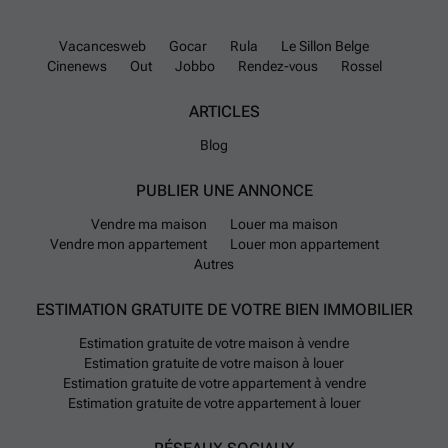
l'hébergement et au soutien d'activités de production et de stockage.
La surface bâtie totale s'élève à environ 1 950 m² et comprend le
Vacancesweb
Gocar
Rula
Le Sillon Belge
bâtiment principal, la chaufferie, les ateliers, les entrepôts et un
Cinenews
Out
Jobbo
Rendez-vous
Rossel
auvent. - EPC de l'appartement : 363 kWh/(m²an) - EPC du bâtiment
d'exploitation : 463 kWhhprim/(m²an) - Compteurs d'électricité (3) et
d'eau (2) individuels - Chauffage central au granulé de bois et au fioul
ARTICLES
+ aérothermes (entrepôt) - Électricité 230 V - 3 x 400 V
En savoir plus
Blog
?
PUBLIER UNE ANNONCE
Vendre ma maison
Louer ma maison
Vendre mon appartement
Louer mon appartement
Autres
ESTIMATION GRATUITE DE VOTRE BIEN IMMOBILIER
Estimation gratuite de votre maison à vendre
Estimation gratuite de votre maison à louer
Estimation gratuite de votre appartement à vendre
Estimation gratuite de votre appartement à louer