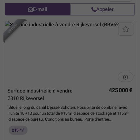
E-mail
Appeler
OPTION
425 000 €
Surface industrielle à vendre
2310
Rijkevorsel
Situé le long du canal Dessel-Schoten. Possibilité de combiner avec
l'unité 10 +13 pour un total de 915m² d'espace de stockage et 115m²
d'espace de bureau. Conditions au bureau. Porte d'entrée
automatique de 4,50m de hauteur x 4,00m de largeur. Hauteur sous
215
m²
plafond : 7,00m pour les unités 8 et 10. 8,00m pour l'unité 13. Largeur
intérieure : 12,36m Profondeur intérieure : 29,825m Détails : - Murs