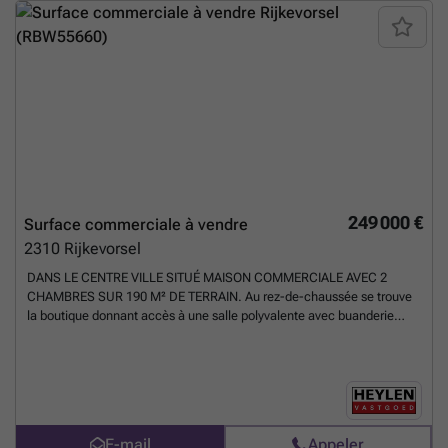
249 000 €
Surface commerciale à vendre
2310
Rijkevorsel
DANS LE CENTRE VILLE SITUÉ MAISON COMMERCIALE AVEC 2
CHAMBRES SUR 190 M² DE TERRAIN. Au rez-de-chaussée se trouve
la boutique donnant accès à une salle polyvalente avec buanderie
attenante, anciennement utilisée comme sandwicherie. L'espace
convient aussi bien aux établissements de restauration qu'à un
cabinet à domicile, un espace de bureau, un entrepôt, ... En bref : de
nombreuses possibilités à cet emplacement idéal ! On accède au
premier étage par le hall d'entrée privé, où l'on entre dans le spacieux
séjour avec cuisine ouverte équipée de plaques de cuisson, d'une
E-mail
Appeler