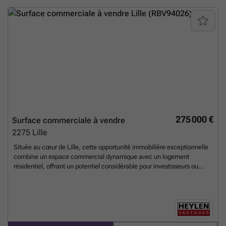
Gas/Telenet/Proximus aanwezig
En savoir plus ?
275 000 €
Surface commerciale à vendre
2275
Lille
Située au cœur de Lille, cette opportunité immobilière exceptionnelle
combine un espace commercial dynamique avec un logement
résidentiel, offrant un potentiel considérable pour investisseurs ou
entrepreneurs souhaitant s'implanter dans une localisation
stratégique. Ce bâtiment, construit en 1948, se présente comme un
bien polyvalent, pensé pour répondre à diverses ambitions grâce à ses
deux facades et sa configuration ingénieuse. Avec une superficie
totale de 392 m², il comprend un rez-de-chaussée dédié à une activité
commerciale florissante, actuellement exploité comme pizzeria, ainsi