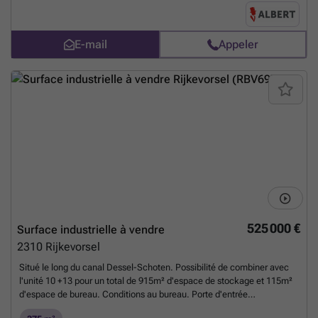
coupe-feu entre les entrepôts - Trappes de fumée disponibles -
Verrière au centre des toits - 2 places de parking incluses - Places de
parking supplémentaires disponibles à la location si désiré.
En savoir
E-mail
Appeler
plus ?
525 000 €
Surface industrielle à vendre
2310
Rijkevorsel
Situé le long du canal Dessel-Schoten. Possibilité de combiner avec
l'unité 10 +13 pour un total de 915m² d'espace de stockage et 115m²
d'espace de bureau. Conditions au bureau. Porte d'entrée
automatique de 4,50m de hauteur x 4,00m de largeur. Hauteur sous