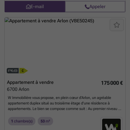
ENSEMBLE: lodge,placette,espaces extérieurs,potagers partagés...
E-mail
Appeler
Vous trouverez ici votre bonheur! Une situation exceptionnelle et une
accessibilité idéale.Vous profiterez d'un cadre de vie vert à proximité
de tout, entre ville et campagne.Immeubles de standing tout confort et
personnalisable.
En savoir plus ?
Appartement à vendre
175 000 €
6700
Arlon
W Immobilière vous propose, en plein cœur d'Arlon, un agréable
appartement duplex situé au troisième étage d'une résidence à
appartements. Le bien se compose comme suit : Au premier niveau :
un sas d'entrée, une salle de bains, un coin buanderie ainsi qu'un
lumineux séjour ouvert sur une cuisine équipée. À l'étage : une
1
chambre(s)
53
m²
chambre à coucher. L'appartement bénéficie d'une situation idéale, à