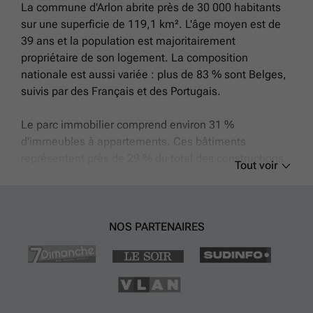
La commune d'Arlon abrite près de 30 000 habitants
sur une superficie de 119,1 km². L'âge moyen est de
39 ans et la population est majoritairement
propriétaire de son logement. La composition
nationale est aussi variée : plus de 83 % sont Belges,
suivis par des Français et des Portugais.
Le parc immobilier comprend environ 31 %
d'immeubles à appartements. Ces bâtiments
représentent près de 29 % du total des constructions.
Tout voir
Les appartements vendus à Arlon sont au nombre de
143 actuellement. Le prix moyen d'un appartement
est d'environ 285 119 €, avec une fourchette allant de
139 000 € à 545 000 €. La taille moyenne des
NOS PARTENAIRES
logements à Arlon est d'environ 6,3 pièces.
Arlon bénéficie d'une bonne accessibilité grâce à
plusieurs axes routiers importants tels que l'autoroute
A4 / E411 - E25 accessible en environ quatre minutes