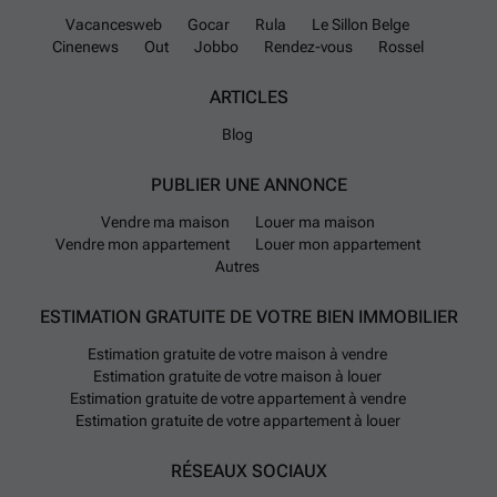
depuis le centre-ville. Le réseau des transports en
Vacancesweb
Gocar
Rula
Le Sillon Belge
commun inclut plusieurs lignes de bus TEC qui
Cinenews
Out
Jobbo
Rendez-vous
Rossel
desservent la commune et ses environs.
ARTICLES
Côté services, plusieurs supermarchés comme
Blog
Carrefour, Aldi et Delhaize sont présents. Pour les
familles, Arlon offre un bon nombre d'écoles
PUBLIER UNE ANNONCE
maternelles et primaires ainsi que six établissements
Vendre ma maison
Louer ma maison
secondaires. Enfin, pour ceux qui possèdent une
Vendre mon appartement
Louer mon appartement
voiture électrique ou souhaitent en acquérir une, six
Autres
bornes de recharge sont réparties dans la commune.
Deux stations Cambio permettent aussi l'accès à un
ESTIMATION GRATUITE DE VOTRE BIEN IMMOBILIER
véhicule partagé occasionnellement.
Estimation gratuite de votre maison à vendre
Estimation gratuite de votre maison à louer
Estimation gratuite de votre appartement à vendre
Estimation gratuite de votre appartement à louer
RÉSEAUX SOCIAUX