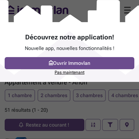
Découvrez notre application!
Nouvelle app, nouvelles fonctionnalités !
Ouvrir Immovlan
Pas maintenant
Appartement à vendre - Arlon
1 chambre
2 chambres
3 chambres
4 chambres
51 résultats (1 - 20)
Restez au courant !