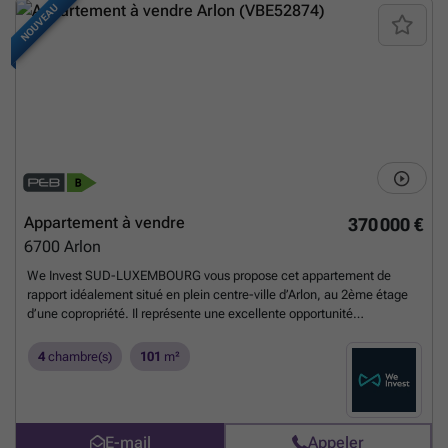
NOUVEAU
Appartement à vendre
370 000 €
6700
Arlon
We Invest SUD-LUXEMBOURG vous propose cet appartement de
rapport idéalement situé en plein centre-ville d’Arlon, au 2ème étage
d’une copropriété. Il représente une excellente opportunité
d’investissement, avec une rentabilité attractive grâce à une
colocation déjà en place. Le cadre urbain offre un accès direct à
4
chambre(s)
101
m²
toutes les commodités : commerces, transports, écoles et services,
ce qui en fait un emplacement particulièrement recherché. Il se
compose comme suit : Un vaste hall d’entrée desservant les
différentes pièces, deux toilettes séparées, une grande pièce de vie
E-mail
Appeler
commune avec cuisine ouverte entièrement équipée, quatre