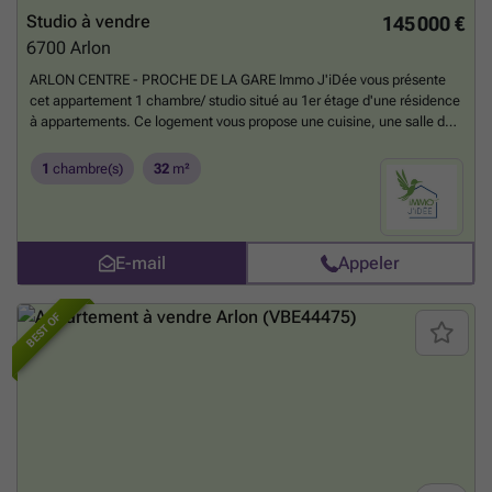
Studio à vendre
145 000 €
6700
Arlon
ARLON CENTRE - PROCHE DE LA GARE Immo J'iDée vous présente
cet appartement 1 chambre/ studio situé au 1er étage d'une résidence
à appartements. Ce logement vous propose une cuisine, une salle de
douche (rénovée en 2025), un cagibi avec boiler individuel, une
toilette séparée et une chambre. Les lieux sont à rafraichir. Il dispose
1
chambre(s)
32
m²
d'eau dure et d'eau adoucie et d'une cave(2m²). Accès à
l'appartement possible par un ascenseur. Chauffage central de la
résidence au Mazout
En savoir plus ?
E-mail
Appeler
BEST OF