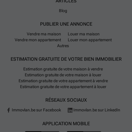
ARTICLES
routes nationales N50, N50d, N357 et N399 facilitent
aussi les déplacements dans la région.
Blog
Les transports publics comprennent six lignes de bus
PUBLIER UNE ANNONCE
passant par Ingelmunster et reliant notamment des
Vendre ma maison
Louer ma maison
villes comme Hasselt, Kortrijk et Deinze. Plusieurs
Vendre mon appartement
Louer mon appartement
gares sont accessibles dans les environs immédiats.
Autres
Pour les familles avec enfants, la commune dispose
de plusieurs écoles maternelles et primaires ainsi
ESTIMATION GRATUITE DE VOTRE BIEN IMMOBILIER
qu'une école secondaire. Le commerce alimentaire
Estimation gratuite de votre maison à vendre
est assuré par plusieurs enseignes telles qu'Albert
Estimation gratuite de votre maison à louer
Heijn, SPAR ou encore Lidl.
Estimation gratuite de votre appartement à vendre
Estimation gratuite de votre appartement à louer
Pour la mobilité douce et électrique, une station de
RÉSEAUX SOCIAUX
recharge pour voitures électriques est installée sur le
territoire communal. L'aéroport le plus proche est
Immovlan.be sur Facebook
Immovlan.be sur LinkedIn
Wevelgem Airport situé à une quinzaine de minutes
en voiture.
APPLICATION MOBILE