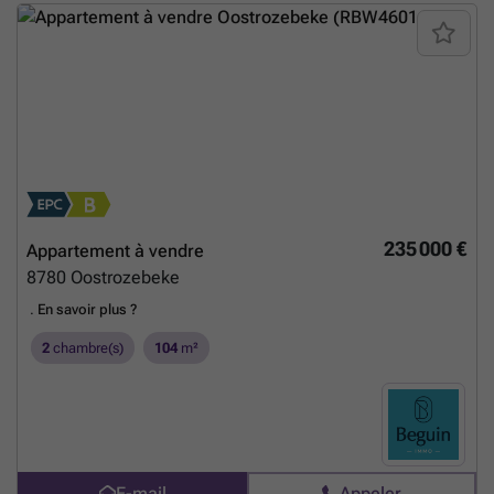
235 000 €
Appartement à vendre
8780
Oostrozebeke
.
En savoir plus ?
2
chambre(s)
104
m²
E-mail
Appeler