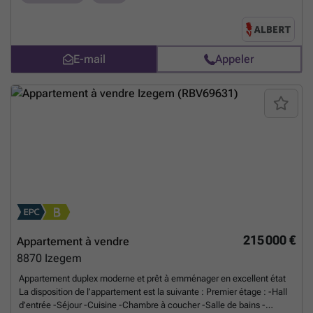
Proche du centre d’Izegem -Possibilité d’acquérir un garage
supplémentaire Planifiez rapidement votre visite via ### ou
contactez Maxim au ###
En savoir plus ?
E-mail
Appeler
215 000 €
Appartement à vendre
8870
Izegem
Appartement duplex moderne et prêt à emménager en excellent état
La disposition de l’appartement est la suivante : Premier étage : -Hall
d’entrée -Séjour -Cuisine -Chambre à coucher -Salle de bains -