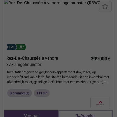
Rez-De-Chaussée à vendre
399 000 €
8770
Ingelmunster
Kwalitatief afgewerkt gelijkvloers appartement (bwj 2024) op
wandelafstand van allerlei faciliteiten bestaande uit een inkomhal met
afzonderlijk toilet, gezellige leefruimte met eet-en zithoek (parket),
prachtige volledig uitgeruste open keuken, praktische was/bergplaats,
ingerichte badkamer (inloopdouche + dubbele wastafel), master
3
chambre(s)
111
m²
bedroom met dressing, kinderkamer, dressing/3 de slaapkamer en
een privatieve tuin met terras en uitweg via garage die bij te kopen is
voor 25.000€. Extra troeven: Uiterst energiezuinig Voorzien van 9
zonnepanelen Vloerverwarming Conforme keuring elektriciteit
E-mail
Appeler
Dubbele beglazing + vliegramen Op een steenworp van scholen,