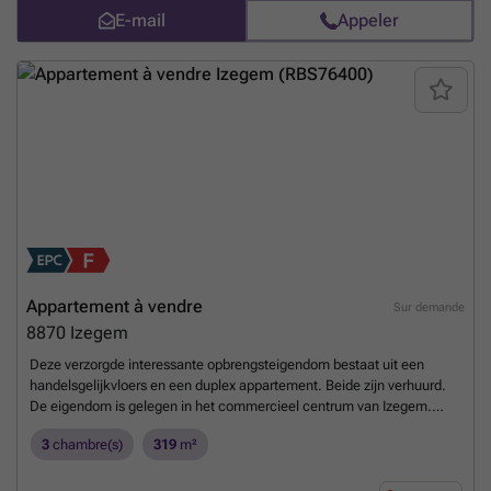
E-mail
Appeler
Appartement à vendre
Sur demande
8870
Izegem
Deze verzorgde interessante opbrengsteigendom bestaat uit een
handelsgelijkvloers en een duplex appartement. Beide zijn verhuurd.
De eigendom is gelegen in het commercieel centrum van Izegem.
Handelsgelijkvloers: 122 m2 - EPC: label D - huurprijs €850/md De
3
chambre(s)
319
m²
indeling is als volgt: . kelder . winkelruimte met etalage . kitchenette .
toilet Duplex appartement: 179 m2 - EPC: label F - huurprijs €685/md
De indeling is als volgt: verdieping 1: . inkomhal . leefruimte . keuken