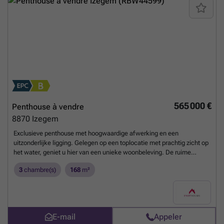
565 000 €
Penthouse à vendre
8870
Izegem
Exclusieve penthouse met hoogwaardige afwerking en een
uitzonderlijke ligging. Gelegen op een toplocatie met prachtig zicht op
het water, geniet u hier van een unieke woonbeleving. De ruime
inkomhal vormt de stijlvolle toegang tot het appartement en leidt naar
3
chambre(s)
168
m²
de royale leefruimte, waar grote raampartijen zorgen voor een
overvloed aan licht en adembenemende uitzichten. De open, volledig
geïnstalleerde keuken is luxueus afgewerkt met kwaliteitsvolle
materialen. Uniek zijn de twee ruime terrassen, zowel voor- als
achteraan, waar u kan genieten van het uitzicht op het water enerzijds
E-mail
Appeler
en de skyline van Izegem anderzijds. Verder beschikt het penthouse