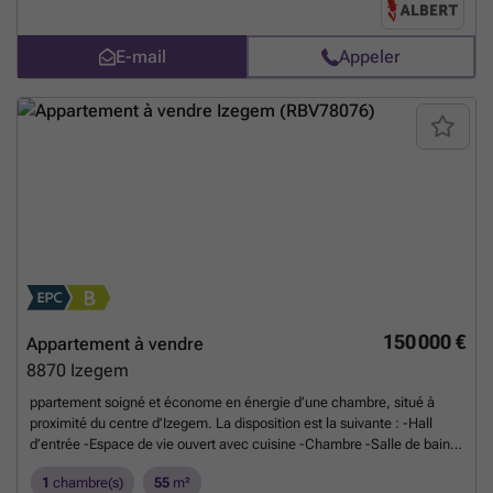
met aansluitend terras . grote badkamer met bad en douche, dubbel
lavabomeubel verdieping 2: . nachthall . drie slaapkamers Zolder
E-mail
Appeler
Heeft u interesse in deze eigendom? Bel naar Angelique op ###
En
savoir plus ?
150 000 €
Appartement à vendre
8870
Izegem
ppartement soigné et économe en énergie d’une chambre, situé à
proximité du centre d’Izegem. La disposition est la suivante : -Hall
d’entrée -Espace de vie ouvert avec cuisine -Chambre -Salle de bain -
Toilettes -Débarras -Terrasse Cave : -Petit espace de rangement en
1
chambre(s)
55
m²
sous-sol Atouts supplémentaires : -Logement économe en énergie -