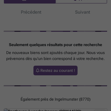
winkels, het centrum en openbaar vervoer Tot in de puntjes afgewerkt
en Instapklaar! Dit appartement is te koop ZONDER makelaar via het
Précédent
Suivant
concept van Smart Houses! Verdere inlichtingen of bezoek?
Contacteer rechtstreeks de eigenaar via ###
En savoir plus ?
Seulement quelques résultats pour cette recherche
De nouveaux biens sont ajoutés chaque jour. Nous vous
prévenons dès qu'un bien correspond à votre recherche.
Restez au courant !
Également près de Ingelmunster (8770)