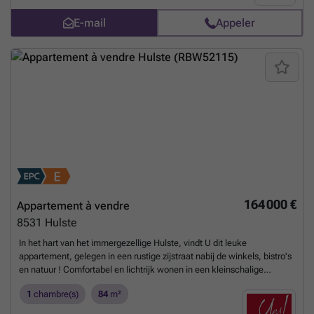
E-mail
Appeler
164 000 €
Appartement à vendre
8531
Hulste
In het hart van het immergezellige Hulste, vindt U dit leuke
appartement, gelegen in een rustige zijstraat nabij de winkels, bistro's
en natuur ! Comfortabel en lichtrijk wonen in een kleinschalige
residentie met lift ! Het appartement omvat inkomhall met toilet en
1
chambre(s)
84
m²
berging. De living springt in het oog door zijn vele lichtinval langs beide
hoeken ! Met daarnaast een ruime leefkeuken met een gezellig