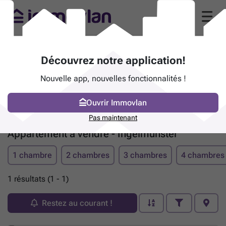
Découvrez notre application!
Nouvelle app, nouvelles fonctionnalités !
Ouvrir Immovlan
Pas maintenant
Appartement à vendre - Ingelmunster
1 chambre
2 chambres
3 chambres
4 chambres
1 résultats (1 - 1)
Restez au courant !