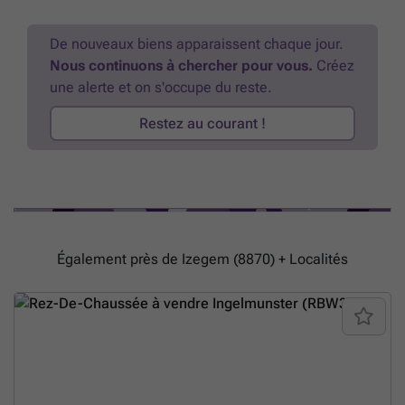
privatieven als gemeenschappelijke delen) -Private berging
gelijkvloers (tevens met aansluiting wasmachine) -
Gemeenschappelijke fietsenberging -Mogelijkheid tot aankoop ruime
De nouveaux biens apparaissent chaque jour.
garage (met afstandsbediening poort) Benieuwd? Vraag een bezoek
Nous continuons à chercher pour vous.
Créez
aan via ### of bel naar Angélique op ### Zij organiseert voor u
une alerte et on s'occupe du reste.
graag een bezichtiging.
En savoir plus ?
Restez au courant !
Également près de Izegem (8870) + Localités