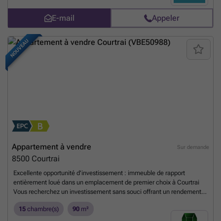
E-mail
Appeler
NOUVEAU
Appartement à vendre
Sur demande
8500
Courtrai
Excellente opportunité d'investissement : immeuble de rapport
entièrement loué dans un emplacement de premier choix à Courtrai
Vous recherchez un investissement sans souci offrant un rendement
immédiat ? Cet immeuble de rapport entièrement loué, idéalement
15
chambre(s)
90
m²
situé à Courtrai, constitue une opportunité unique. Construit vers
1992, l'immeuble comprend 8 appartements spacieux, chacun