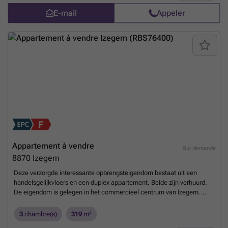
E-mail
Appeler
Appartement à vendre
Sur demande
8870
Izegem
Deze verzorgde interessante opbrengsteigendom bestaat uit een
handelsgelijkvloers en een duplex appartement. Beide zijn verhuurd.
De eigendom is gelegen in het commercieel centrum van Izegem.
Handelsgelijkvloers: 122 m2 - EPC: label D - huurprijs €850/md De
indeling is als volgt: . kelder . winkelruimte met etalage . kitchenette .
3
chambre(s)
319
m²
toilet Duplex appartement: 179 m2 - EPC: label F - huurprijs €685/md