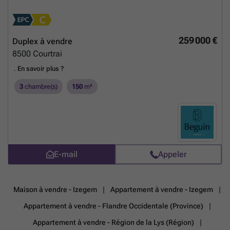
conditions. Pour plus d’informations, n’hésitez pas à contacter
l’agence immobilière en charge du dossier.
En savoir plus ?
259 000 €
Duplex à vendre
8500
Courtrai
.
En savoir plus ?
3
chambre(s)
150
m²
E-mail
Appeler
Maison à vendre - Izegem
Appartement à vendre - Izegem
Appartement à vendre - Flandre Occidentale (Province)
Appartement à vendre - Région de la Lys (Région)