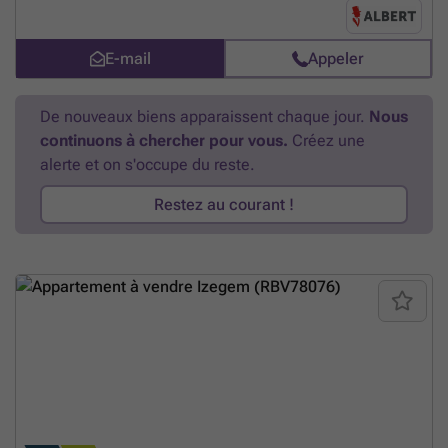
De indeling is als volgt: verdieping 1: . inkomhal . leefruimte . keuken
met aansluitend terras . grote badkamer met bad en douche, dubbel
lavabomeubel verdieping 2: . nachthall . drie slaapkamers Zolder
E-mail
Appeler
Heeft u interesse in deze eigendom? Bel naar Angelique op ###
En
savoir plus ?
De nouveaux biens apparaissent chaque jour.
Nous
continuons à chercher pour vous.
Créez une
alerte et on s'occupe du reste.
Restez au courant !