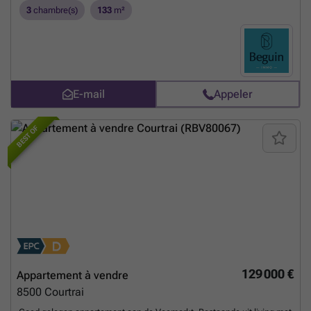
3
chambre(s)
133
m²
E-mail
Appeler
BEST OF
129 000 €
Appartement à vendre
8500
Courtrai