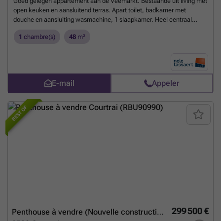
Goed gelegen appartement aan de Veemarkt. Bestaande uit living met
open keuken en aansluitend terras. Apart toilet, badkamer met
douche en aansluiting wasmachine, 1 slaapkamer. Heel centraal
gelegen op wandelafstand van de K, De Grote Markt en het Station.
1
chambre(s)
48
m²
Momenteel verhuurd, dus ideaal als investering of mits opzeg huurder
ook interessant voor u als starter!!!
En savoir plus ?
E-mail
Appeler
BEST OF
299 500 €
Penthouse à vendre (Nouvelle construction)