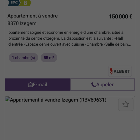
Appartement à vendre
150 000 €
8870
Izegem
ppartement soigné et économe en énergie d’une chambre, situé à
proximité du centre d’Izegem. La disposition est la suivante : -Hall
d’entrée -Espace de vie ouvert avec cuisine -Chambre -Salle de bain -
Toilettes -Débarras -Terrasse Cave : -Petit espace de rangement en
sous-sol Atouts supplémentaires : -Logement économe en énergie -
1
chambre(s)
55
m²
Proche du centre d’Izegem -Possibilité d’acquérir un garage
supplémentaire Planifiez rapidement votre visite via ### ou
contactez Maxim au ###
En savoir plus ?
E-mail
Appeler