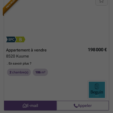
PRIX MODIFIÉ
zich verschillende supermarkten zoals Delhaize, Okay en Aldi.
Daarnaast is er elke zondagochtend een wekelijkse markt in de buurt.
Een garage (€25.000) en staanplaats (€15.000) zijn verplicht bij aan te
kopen. Totale richtprijs van 299.000 euro incl. garage en staanplaats.
Extra troeven energiezuinig zonnepanelen gemeenschappelijke
regenwaterput hoogwaardig afgewerkt rustig gelegen garage en
staanplaats instapklaar Deze woning is te koop ZONDER makelaar via
het concept van Smart Houses. Wenst u verdere inlichtingen of een
bezoek? Contacteer rechtstreeks de eigenaar via ###
En savoir plus
?
198 000 €
Appartement à vendre
8520
Kuurne
.
En savoir plus ?
2
chambre(s)
106
m²
E-mail
Appeler