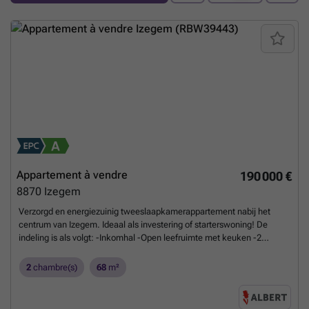
Appartement à vendre
190 000 €
8870
Izegem
Verzorgd en energiezuinig tweeslaapkamerappartement nabij het
centrum van Izegem. Ideaal als investering of starterswoning! De
indeling is als volgt: -Inkomhal -Open leefruimte met keuken -2
slaapkamers -Badkamer -Toilet -Berging -Terras Kelder: -Kleine
berging in de kelder Extra pluspunten: -Energiezuinige woning -Dicht
2
chambre(s)
68
m²
bij het centrum van Izegem -Mogelijkheid tot aankopen van een
garage of staanplaats in de residentie. Plan snel uw bezoek in via
### of bel naar Maxim op ###
En savoir plus ?