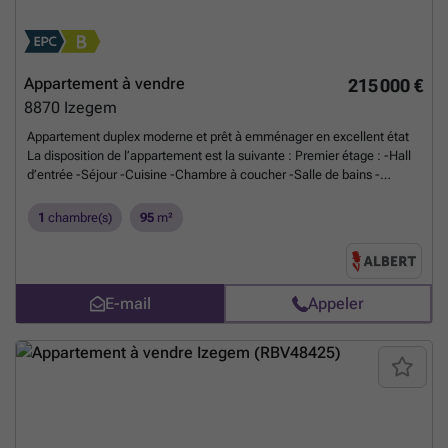
Appartement à vendre
215 000 €
8870
Izegem
Appartement duplex moderne et prêt à emménager en excellent état
La disposition de l’appartement est la suivante : Premier étage : -Hall
d’entrée -Séjour -Cuisine -Chambre à coucher -Salle de bains -
Toilette séparée Deuxième étage : -Espace intermédiaire -Salle de
bains Atouts supplémentaires : -2 salles de bains -Logement économe
1
chambre(s)
95
m²
en énergie -Espace polyvalent aménageable selon vos besoins
Planifiez rapidement votre visite via ### ou contactez Maxim au
###
En savoir plus ?
E-mail
Appeler