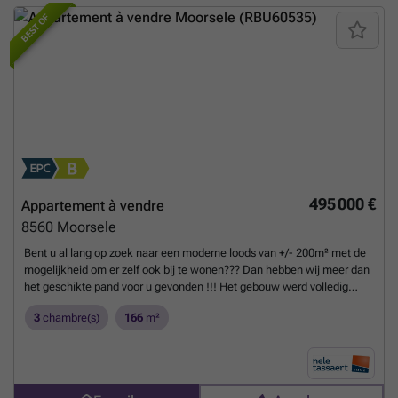
BEST OF
495 000 €
Appartement à vendre
8560
Moorsele
Bent u al lang op zoek naar een moderne loods van +/- 200m² met de
mogelijkheid om er zelf ook bij te wonen??? Dan hebben wij meer dan
het geschikte pand voor u gevonden !!! Het gebouw werd volledig
gerenoveerd in 2022. Het gelijkvloers van +/- 200m² is momenteel
3
chambre(s)
166
m²
ingericht als opslagplaats voor auto's. Er is ook nog een tussenverdiep
van 90m² die dienst kan doen als bureelruimte / vergaderzaal /
receptie ruimte, opslag, enz... Bovenliggend luxueus appartement
(164m² + terras) bestaande uit zeer ruime living met zit-en eethoek en
toegang tot het terras. Open en volledig geïnstalleerde keuken