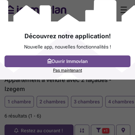
Découvrez notre application!
Nouvelle app, nouvelles fonctionnalités !
Ouvrir Immovlan
Pas maintenant
Appartement à vendre avec 2 façades -
Izegem
1 chambre
2 chambres
3 chambres
4 chambres
6 résultats (1 - 6)
Restez au courant !
+1