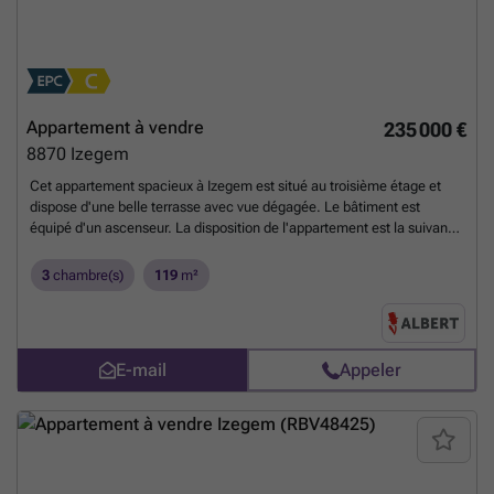
Appartement à vendre
235 000 €
8870
Izegem
Cet appartement spacieux à Izegem est situé au troisième étage et
dispose d'une belle terrasse avec vue dégagée. Le bâtiment est
équipé d'un ascenseur. La disposition de l'appartement est la suivante
: - Hall d'entrée - Salon lumineux avec parquet et cassette - Cuisine -
3 chambres à coucher - Salle de bain avec baignoire et lavabo -
3
chambre(s)
119
m²
Toilettes invités séparées - Débarras dans l'appartement - Place de
parking dans le complexe Les principaux points positifs de cet
appartement sont : + PEB favorable + Salon très spacieux et lumineux
+ Volets roulants + Terrasse ensoleillée + Emplacement central
E-mail
Appeler
Planifiez rapidement votre visite sur ### ou appelez le ###
En
savoir plus ?