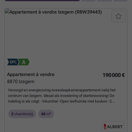
Appartement à vendre
190 000 €
8870
Izegem
Verzorgd en energiezuinig tweeslaapkamerappartement nabij het
centrum van Izegem. Ideaal als investering of starterswoning! De
indeling is als volgt: -Inkomhal -Open leefruimte met keuken -2
slaapkamers -Badkamer -Toilet -Berging -Terras Kelder: -Kleine
berging in de kelder Extra pluspunten: -Energiezuinige woning -Dicht
2
chambre(s)
68
m²
bij het centrum van Izegem -Mogelijkheid tot aankopen van een
garage of staanplaats in de residentie. Plan snel uw bezoek in via
### of bel naar Maxim op ###
En savoir plus ?