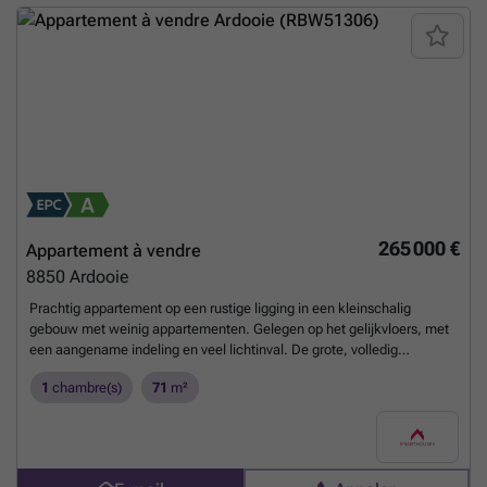
265 000 €
Appartement à vendre
8850
Ardooie
Prachtig appartement op een rustige ligging in een kleinschalig
gebouw met weinig appartementen. Gelegen op het gelijkvloers, met
een aangename indeling en veel lichtinval. De grote, volledig
geïnstalleerde open keuken sluit mooi aan op de ruime en gezellige
1
chambre(s)
71
m²
leefruimte met zit- en eethoek, die uitkijkt op de tuin. De
onderhoudsvriendelijke tuin met groot terras vormt een heerlijke
buitenruimte om in alle rust te genieten. Verder beschikt het
appartement over een apart toilet en een praktische berging met
wasplaats. De ruime slaapkamer heeft een ensuite badkamer met