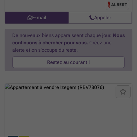
De indeling is als volgt: verdieping 1: . inkomhal . leefruimte . keuken
met aansluitend terras . grote badkamer met bad en douche, dubbel
lavabomeubel verdieping 2: . nachthall . drie slaapkamers Zolder
E-mail
Appeler
Heeft u interesse in deze eigendom? Bel naar Angelique op ###
En
savoir plus ?
De nouveaux biens apparaissent chaque jour.
Nous
continuons à chercher pour vous.
Créez une
alerte et on s'occupe du reste.
Restez au courant !