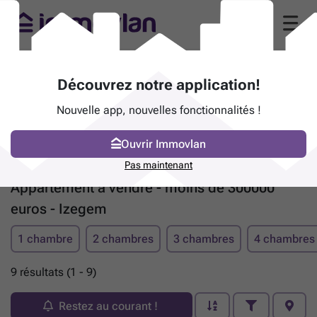
Découvrez notre application!
Nouvelle app, nouvelles fonctionnalités !
Ouvrir Immovlan
Pas maintenant
Appartement à vendre - moins de 300000
euros - Izegem
1 chambre
2 chambres
3 chambres
4 chambres
9 résultats (1 - 9)
Restez au courant !