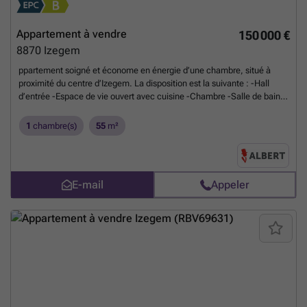
Appartement à vendre
150 000 €
8870
Izegem
ppartement soigné et économe en énergie d’une chambre, situé à
proximité du centre d’Izegem. La disposition est la suivante : -Hall
d’entrée -Espace de vie ouvert avec cuisine -Chambre -Salle de bain -
Toilettes -Débarras -Terrasse Cave : -Petit espace de rangement en
sous-sol Atouts supplémentaires : -Logement économe en énergie -
1
chambre(s)
55
m²
Proche du centre d’Izegem -Possibilité d’acquérir un garage
supplémentaire Planifiez rapidement votre visite via ### ou
contactez Maxim au ###
En savoir plus ?
E-mail
Appeler