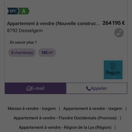
Installation électrique conforme * Terrasse orientée sud en padouk *
Place de parking privée incluse * Ascenseur disponible * situation
centrale au cœur du village de Desselgem * accès facile à Waregem,
Courtrai, Gand et l'E17 * à proximité de la Lys, idéal pour la marche, le
264 195 €
Appartement à vendre (Nouvelle construction)
vélo ou le jogging * disponible dès la signature de l'acte Visite sur
8792
Desselgem
rendez-vous avec Immo Beguin : ###
En savoir plus ?
.
En savoir plus ?
2
chambre(s)
103
m²
E-mail
Appeler
Maison à vendre - Izegem
Appartement à vendre - Izegem
Appartement à vendre - Flandre Occidentale (Province)
Appartement à vendre - Région de la Lys (Région)