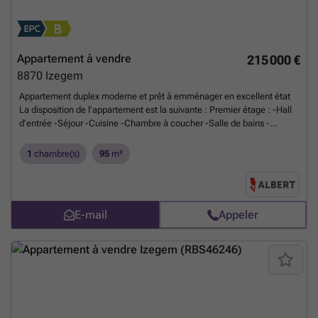
Appartement à vendre
215 000 €
8870
Izegem
Appartement duplex moderne et prêt à emménager en excellent état
La disposition de l’appartement est la suivante : Premier étage : -Hall
d’entrée -Séjour -Cuisine -Chambre à coucher -Salle de bains -
Toilette séparée Deuxième étage : -Espace intermédiaire -Salle de
bains Atouts supplémentaires : -2 salles de bains -Logement économe
1
chambre(s)
95
m²
en énergie -Espace polyvalent aménageable selon vos besoins
Planifiez rapidement votre visite via ### ou contactez Maxim au
###
En savoir plus ?
E-mail
Appeler