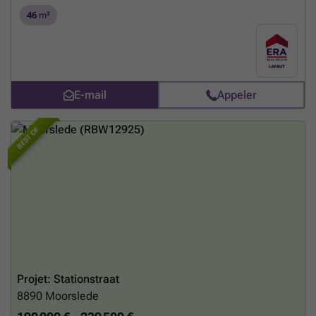
46
m²
E-mail
Appeler
BEST OF
Projet: Stationstraat
8890
Moorslede