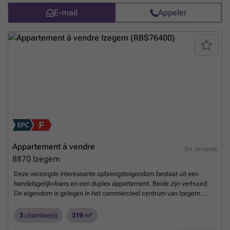
E-mail
Appeler
Appartement à vendre
Sur demande
8870
Izegem
Deze verzorgde interessante opbrengsteigendom bestaat uit een
handelsgelijkvloers en een duplex appartement. Beide zijn verhuurd.
De eigendom is gelegen in het commercieel centrum van Izegem.
Handelsgelijkvloers: 122 m2 - EPC: label D - huurprijs €850/md De
indeling is als volgt: . kelder . winkelruimte met etalage . kitchenette .
3
chambre(s)
319
m²
toilet Duplex appartement: 179 m2 - EPC: label F - huurprijs €685/md