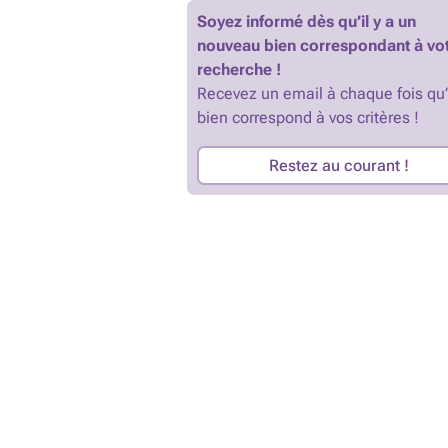
Soyez informé dès qu’il y a un
nouveau bien correspondant à vo
recherche !
Recevez un email à chaque fois qu
bien correspond à vos critères !
Restez au courant !