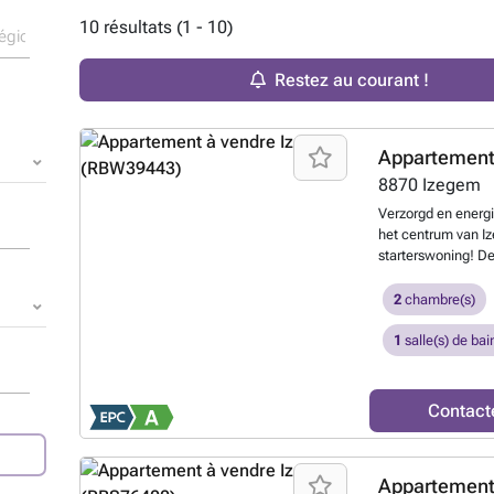
10 résultats (1 - 10)
Restez au courant !
Appartement
8870
Izegem
Verzorgd en energ
het centrum van Iz
starterswoning! De
leefruimte met ke
Berging -Terras Kel
2
chambre(s)
pluspunten: -Energ
Izegem -Mogelijkh
1
salle(s) de bai
staanplaats in de 
bel naar Maxim 
Contact
Appartement