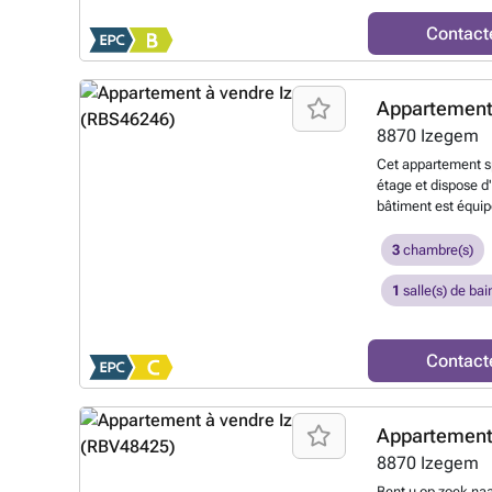
plus ?
Contact
Appartement
8870
Izegem
Cet appartement sp
étage et dispose d
bâtiment est équip
l'appartement est l
avec parquet et ca
3
chambre(s)
Salle de bain avec 
séparées - Débarra
1
salle(s) de bai
dans le complexe L
appartement sont :
lumineux + Volets r
Contact
Emplacement centra
ou appelez le ##
Appartement
8870
Izegem
Bent u op zoek naa