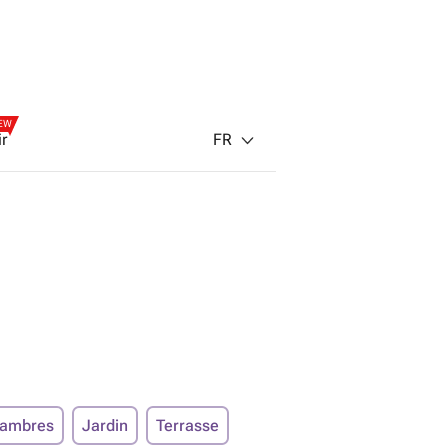
EW
FR
ir
hambres
Jardin
Terrasse