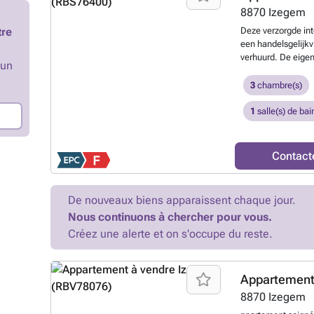
8870
Izegem
tre
Deze verzorgde in
een handelsgelijkv
verhuurd. De eige
’un
van Izegem. Handel
huurprijs €850/md D
3
chambre(s)
winkelruimte met et
appartement: 179 m
1
salle(s) de bai
indeling is als volg
keuken met aanslu
douche, dubbel lav
Contact
slaapkamers Zolde
naar Angelique o
De nouveaux biens apparaissent chaque jour.
Nous continuons à chercher pour vous.
Créez une alerte et on s'occupe du reste.
Appartement
8870
Izegem