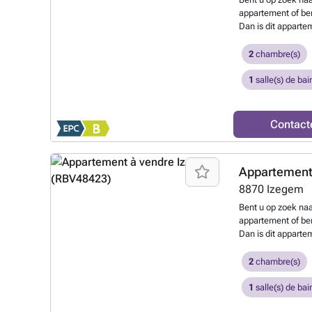
appartement of be
Dan is dit apparte
duplex appartement
Clement. Het app
2
chambre(s)
oppervlakte van ma
inkomhall met het e
1
salle(s) de bai
met terrasje, de g
eethoek (die zeker
dienst doen), de z
Contact
wasmachine). Bove
slaapkamers, de b
is verhuurd. Voor 
Appartement
ons kantoor. Extra
-Zeer energiezuini
8870
Izegem
(zowel privatieven
Bent u op zoek naa
berging gelijkvloe
appartement of be
Gemeenschappelijk
Dan is dit apparte
ruime garage (met
duplex appartement
een bezoek aan vi
Clement. Het app
2
chambre(s)
organiseert voor u
oppervlakte van ma
inkomhall met het e
1
salle(s) de bai
met terrasje, de g