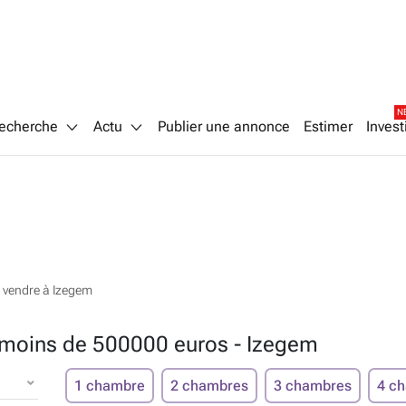
N
echerche
Actu
Publier une annonce
Estimer
Invest
 vendre à Izegem
 moins de 500000 euros - Izegem
1 chambre
2 chambres
3 chambres
4 c