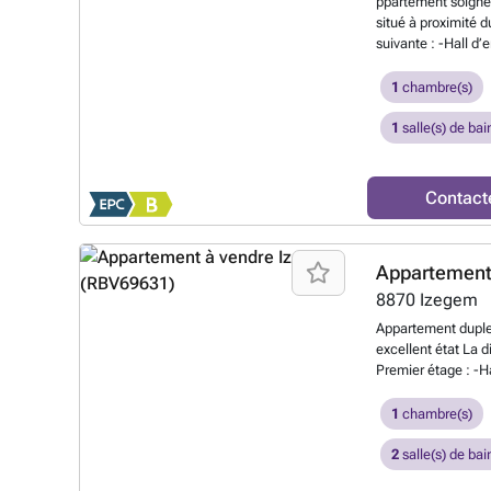
ppartement soigné
situé à proximité d
suivante : -Hall d’
Chambre -Salle de 
Petit espace de r
1
chambre(s)
: -Logement écono
Possibilité d’acqu
1
salle(s) de bai
rapidement votre 
###
En savoir pl
Contact
Appartement
8870
Izegem
Appartement dupl
excellent état La d
Premier étage : -H
coucher -Salle de 
Espace intermédiai
1
chambre(s)
-2 salles de bain
polyvalent aménag
2
salle(s) de bai
votre visite via 