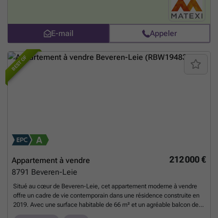
petites familles souhaitant s’installer dans un environnement
accueillant. Chaque appartement bénéficie d’un vaste terrasse allant
de 6 à 39 m², idéal pour profiter des beaux jours en toute tranquillité.
Les appartements sont soigneusement finis avec une touche
E-mail
Appeler
moderne, tout en conservant le charme de la façade en pierre de
sable d’origine. La conception privilégie également la convivialité,
avec un espace commun central comprenant un patio ensoleillé et
BEST OF
fleuri, parfait pour se détendre ou faire connaissance avec ses voisins.
Une place de stationnement privée est également incluse pour plus de
confort au quotidien. Ce projet offre une gamme de prix allant de 194
500 € à 239 500 €, avec des surfaces habitables comprises entre 68 et
86 m². Il s’agit d’une opportunité intéressante pour ceux qui
recherchent un logement neuf dans une commune dynamique, tout
en profitant d’un cadre de vie agréable et pratique. Pour plus
d’informations, vous pouvez consulter le site matexi.be/moorslede ou
contacter directement notre conseiller commercial.
En savoir plus ?
212 000 €
Appartement à vendre
8791
Beveren-Leie
Situé au cœur de Beveren-Leie, cet appartement moderne à vendre
offre un cadre de vie contemporain dans une résidence construite en
2019. Avec une surface habitable de 66 m² et un agréable balcon de
2,5 m², ce bien immobilier présente un espace optimisé et lumineux. Il