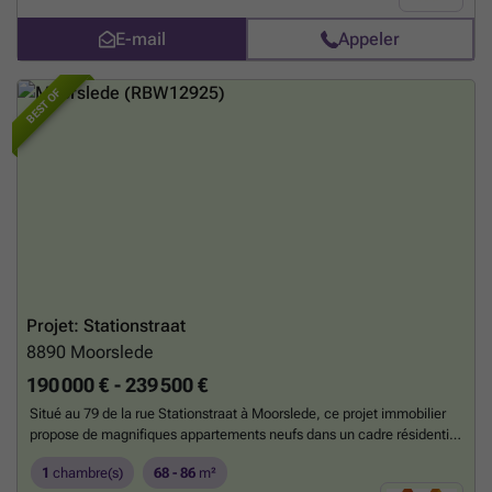
E-mail
Appeler
BEST OF
Projet: Stationstraat
8890
Moorslede
190 000 € - 239 500 €
Situé au 79 de la rue Stationstraat à Moorslede, ce projet immobilier
propose de magnifiques appartements neufs dans un cadre résidentiel
paisible. Conçus avec un style contemporain, ces logements
1
chambre(s)
68 - 86
m²
disposent d’une ou deux chambres, parfaits pour des couples ou de