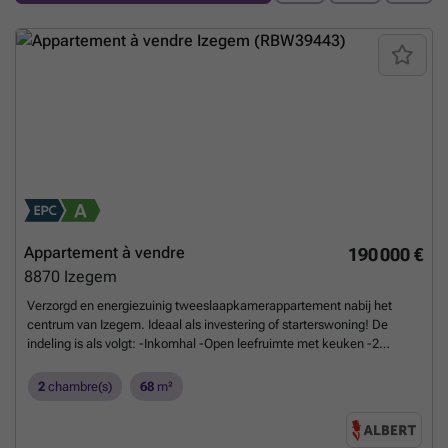
Appartement à vendre
190 000 €
8870
Izegem
Verzorgd en energiezuinig tweeslaapkamerappartement nabij het
centrum van Izegem. Ideaal als investering of starterswoning! De
indeling is als volgt: -Inkomhal -Open leefruimte met keuken -2
slaapkamers -Badkamer -Toilet -Berging -Terras Kelder: -Kleine
berging in de kelder Extra pluspunten: -Energiezuinige woning -Dicht
2
chambre(s)
68
m²
bij het centrum van Izegem -Mogelijkheid tot aankopen van een
garage of staanplaats in de residentie. Plan snel uw bezoek in via
### of bel naar Maxim op ###
En savoir plus ?