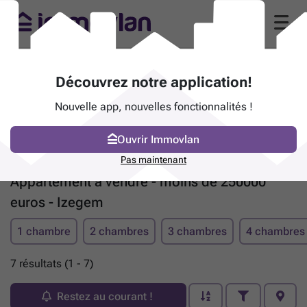
Découvrez notre application!
Nouvelle app, nouvelles fonctionnalités !
Ouvrir Immovlan
Pas maintenant
Appartement à vendre - moins de 250000
euros - Izegem
1 chambre
2 chambres
3 chambres
4 chambres
7 résultats (1 - 7)
Restez au courant !