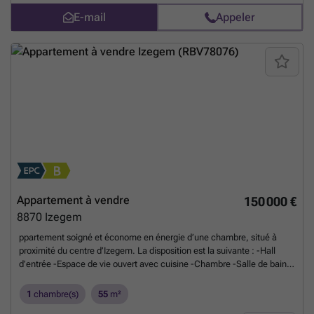
E-mail
Appeler
Appartement à vendre
150 000 €
8870
Izegem
ppartement soigné et économe en énergie d’une chambre, situé à
proximité du centre d’Izegem. La disposition est la suivante : -Hall
d’entrée -Espace de vie ouvert avec cuisine -Chambre -Salle de bain -
Toilettes -Débarras -Terrasse Cave : -Petit espace de rangement en
sous-sol Atouts supplémentaires : -Logement économe en énergie -
1
chambre(s)
55
m²
Proche du centre d’Izegem -Possibilité d’acquérir un garage