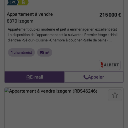
Appartement à vendre
215 000 €
8870
Izegem
Appartement duplex moderne et prêt à emménager en excellent état
La disposition de l’appartement est la suivante : Premier étage : -Hall
d’entrée -Séjour -Cuisine -Chambre à coucher -Salle de bains -
Toilette séparée Deuxième étage : -Espace intermédiaire -Salle de
bains Atouts supplémentaires : -2 salles de bains -Logement économe
1
chambre(s)
95
m²
en énergie -Espace polyvalent aménageable selon vos besoins
Planifiez rapidement votre visite via ### ou contactez Maxim au
###
En savoir plus ?
E-mail
Appeler