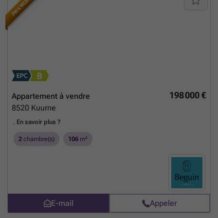
PRIX MODIFIÉ
euro) ! Bel voor info naar : ### ### ###
En savoir plus ?
198 000 €
Appartement à vendre
8520
Kuurne
.
En savoir plus ?
2
chambre(s)
106
m²
E-mail
Appeler