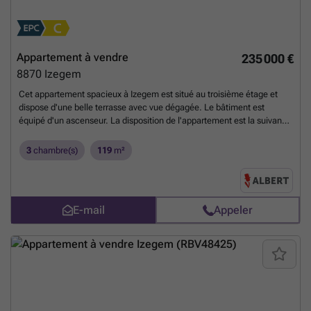
Appartement à vendre
235 000 €
8870
Izegem
Cet appartement spacieux à Izegem est situé au troisième étage et
dispose d'une belle terrasse avec vue dégagée. Le bâtiment est
équipé d'un ascenseur. La disposition de l'appartement est la suivante
: - Hall d'entrée - Salon lumineux avec parquet et cassette - Cuisine -
3 chambres à coucher - Salle de bain avec baignoire et lavabo -
3
chambre(s)
119
m²
Toilettes invités séparées - Débarras dans l'appartement - Place de
parking dans le complexe Les principaux points positifs de cet
appartement sont : + PEB favorable + Salon très spacieux et lumineux
+ Volets roulants + Terrasse ensoleillée + Emplacement central
E-mail
Appeler
Planifiez rapidement votre visite sur ### ou appelez le ###
En
savoir plus ?