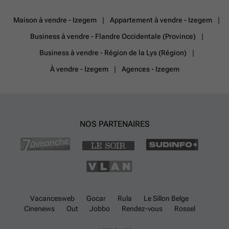
WC et lavabo dans meuble • Véranda et espace de rangement •
Garage, carport et plusieurs places de parking • Cave pour stockage
Maison à vendre - Izegem
Appartement à vendre - Izegem
supplémentaire • Grenier (66 m²) offrant de nombreuses possibilités
de rangement Atouts : • Bien avec de nombreuses possibilités •
Business à vendre - Flandre Occidentale (Province)
Grande visibilité et bonne accessibilité • Grand parking Contactez dès
Business à vendre - Région de la Lys (Région)
aujourd'hui votre agent ERA pour organiser une visite. VOTRE LOCAL
COMMERCIAL DE RÊVE! ON TROUVE!
En savoir plus ?
À vendre - Izegem
Agences - Izegem
NOS PARTENAIRES
Vacancesweb
Gocar
Rula
Le Sillon Belge
Cinenews
Out
Jobbo
Rendez-vous
Rossel