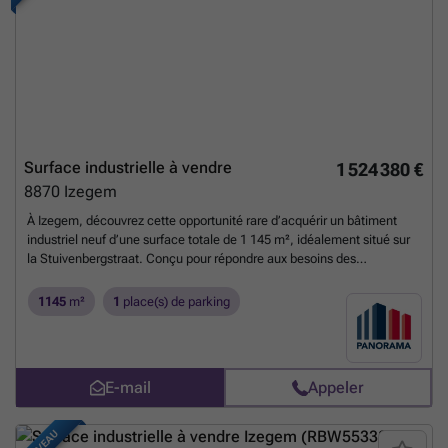
Surface industrielle à vendre
1 524 380 €
8870
Izegem
À Izegem, découvrez cette opportunité rare d’acquérir un bâtiment
industriel neuf d’une surface totale de 1 145 m², idéalement situé sur
la Stuivenbergstraat. Conçu pour répondre aux besoins des
entreprises modernes, ce bien immobilier propose des espaces
modulables adaptés à la fois au stockage et à la production. Doté
1145
m²
1
place(s) de parking
d’une structure en acier combinée à un soubassement en béton et des
panneaux sandwich isolés, le bâtiment offre une hauteur libre
d’environ 6 mètres, garantissant flexibilité et fonctionnalité.
L’ensemble est équipé d’une porte sectionnelle automatique avec
E-mail
Appeler
accès piéton séparé ainsi que d’une verrière qui apporte une
luminosité naturelle optimale. Ce bâtiment fait partie intégrante du
parc d’entreprises durable « Stuyf », comprenant 32 unités KMO