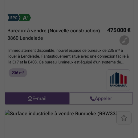
475 000 €
Bureaux à vendre (Nouvelle construction)
8860
Lendelede
Immédiatement disponible, nouvel espace de bureaux de 236 m² à
louer à Lendelede. Fantastiquement situé avec une connexion facile à
la E17 et la E403. Ce bureau lumineux est équipé d'un système de
chauffage et de refroidissement, d'un éclairage LED, d'un sol carrelé,
236
m²
de panneaux solaires, d'une kitchenette et de sanitaires. Il y a
également une terrasse. Le bureau est situé au 2ème étage d'un
immeuble de bureaux de haute qualité avec ascenseur et parking sur
place. Contactez PANORAMA pour des informations (techniques)
supplémentaires, des plans ou une visite sur place au ###
En savoir
E-mail
Appeler
plus ?