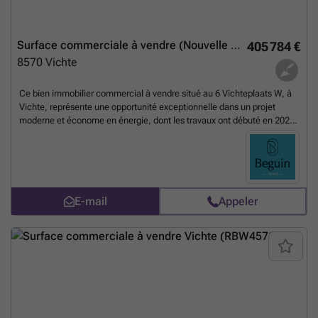
Surface commerciale à vendre (Nouvelle construction)
405 784 €
8570
Vichte
Ce bien immobilier commercial à vendre situé au 6 Vichteplaats W, à
Vichte, représente une opportunité exceptionnelle dans un projet
moderne et économe en énergie, dont les travaux ont débuté en 2024.
Ce bâtiment neuf, proposé au prix de 405 785 €, bénéficie d’une
construction récente qui répond aux normes actuelles, avec un
chauffage au gaz installé. Le bien comprend un sanitaire avec un
toilette et s’inscrit dans un cadre sans risque d’inondation, ce qui
garantit une sécurité optimale pour l’exploitation commerciale. La
E-mail
Appeler
vente est soumise à la TVA, à hauteur de 6 %, offrant ainsi un
avantage fiscal potentiel à l’acquéreur. Ce projet se distingue par sa
localisation stratégique, directement sur la Vichteplaats, en plein
cœur d’un environnement dynamique comprenant une marché
hebdomadaire et une proximité immédiate avec tous les commerces
essentiels, ainsi que des sites emblématiques tels que l’ancien
château et l’église. L’emplacement est idéal pour attirer une clientèle
variée et bénéficie d’une forte visibilité. Les grandes terrasses
exposées au soleil viennent compléter ce bien, offrant un potentiel