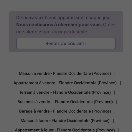
cadre fonctionnel et opérationnel dès la prise de possession. Ce bien
est proposé avec TVA applicable, et sa disponibilité immédiate permet
une prise en main rapide pour toute entreprise souhaitant s’implanter
De nouveaux biens apparaissent chaque jour.
dans un environnement professionnel performant. Implanté dans le
Nous continuons à chercher pour vous.
Créez
parc d’entreprises durable « Stuyf », cet ensemble rassemble 32
une alerte et on s'occupe du reste.
unités KMO pouvant être réunies jusqu’à 1 145 m², garantissant ainsi
une grande flexibilité d’aménagement et d’expansion. La situation
Restez au courant !
stratégique le long de la Stuivenbergstraat assure une excellente
connexion avec la E403, offrant un accès fluide à l’ensemble de la
région. Cette localisation privilégie une implantation logistique ou
industrielle avec un potentiel de développement important. Pour
obtenir davantage de renseignements techniques, consulter les plans
ou organiser une visite sans engagement, nous vous invitons à
Maison à vendre - Flandre Occidentale (Province)
contacter PANORAMA B2B au ### Ne manquez pas cette occasion
unique d’investir dans un bien immobilier industriel moderne et
Appartement à vendre - Flandre Occidentale (Province)
fonctionnel à Izegem.
En savoir plus ?
Terrain à vendre - Flandre Occidentale (Province)
Business à vendre - Flandre Occidentale (Province)
Garage à vendre - Flandre Occidentale (Province)
Maison à louer - Flandre Occidentale (Province)
Appartement à louer - Flandre Occidentale (Province)