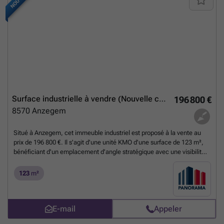
Surface industrielle à vendre (Nouvelle construction)
196 800 €
8570
Anzegem
Situé à Anzegem, cet immeuble industriel est proposé à la vente au
prix de 196 800 €. Il s'agit d'une unité KMO d'une surface de 123 m²,
bénéficiant d'un emplacement d'angle stratégique avec une visibilité
optimale dans le cadre d'un nouveau projet immobilier dénommé «
HOEKSTRAAT ». Cette unité se compose d'un espace de stockage
123
m²
brut (casco) accessible par une porte sectionnelle automatique de 4
mètres sur 4,5 mètres, facilitant l’entrée et la sortie de marchandises.
La hauteur libre sous plafond est de 4,92 mètres, offrant une
E-mail
Appeler
volumétrie intéressante pour diverses activités industrielles ou
logistiques. Le bâtiment est équipé d’une dalle en béton et d’un puits