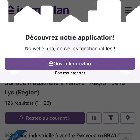
Découvrez notre application!
Nouvelle app, nouvelles fonctionnalités !
Ouvrir Immovlan
Pas maintenant
Surface industrielle à vendre - Région de la
Lys (Région)
126 résultats (1 - 20)
Restez au courant !
NOUVEAU