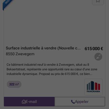
Surface industrielle à vendre (Nouvelle construction)
615 000 €
8550
Zwevegem
Ce bâtiment industriel neuf à vendre à Zwevegem, situé au 8
Bekaertstraat, représente une opportunité rare au cœur d’une zone
industrielle dynamique. Proposé au prix de 615 000 €, ce bien
immobilier moderne, construit en 2026, comprend une surface totale
de 322 m² sur une parcelle de même superficie. Il se compose d’un
322
m²
bureau de 142 m² en état casco+ doté de finitions soignées telles que
des revêtements de sol en carrelage céramique, des installations
électriques avec prises, interrupteurs et points lumineux, ainsi que
E-mail
Appeler
d’équipements contemporains comme la vidéophonie, un sanitaire
intégré, une unité extérieure individuelle pour le système de