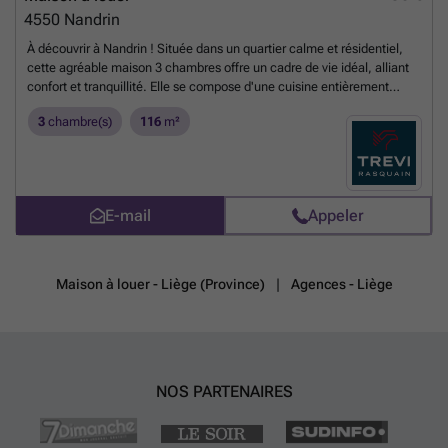
4550
Nandrin
À découvrir à Nandrin ! Située dans un quartier calme et résidentiel,
cette agréable maison 3 chambres offre un cadre de vie idéal, alliant
confort et tranquillité. Elle se compose d'une cuisine entièrement
équipée ouverte sur la salle à manger, d'un séjour lumineux, d'une
3
chambre(s)
116
m²
buanderie, d'une salle de bains ainsi que de trois belles chambres. À
l'extérieur, vous profiterez d'une terrasse et d'un agréable jardinet,
parfaits pour les beaux jours. PEB : G. Loyer : 1150 €/mois. Garantie
locative : 2 mois de loyer. Libre immédiatement.
En savoir plus ?
E-mail
Appeler
Maison à louer - Liège (Province)
Agences - Liège
NOS PARTENAIRES