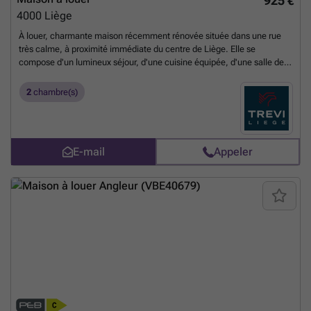
925 €
4000
Liège
À louer, charmante maison récemment rénovée située dans une rue
très calme, à proximité immédiate du centre de Liège. Elle se
compose d'un lumineux séjour, d'une cuisine équipée, d'une salle de
bains, de deux chambres confortables à l'étage ainsi que d'un
agréable espace extérieur, idéal pour profiter des beaux jours. La
2
chambre(s)
maison bénéficie d'un PEB C, de châssis en double vitrage, d'un
chauffage central au gaz et de compteurs individuels pour l'eau, le gaz
et l'électricité. Libre immédiatement. Loyer : 925 €/mois. Une
excellente opportunité alliant confort, tranquillité et proximité des
E-mail
Appeler
commodités.
En savoir plus ?