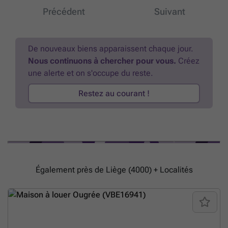
commun et à la proximité des principaux axes routiers, cette maison
Précédent
Suivant
allie confort moderne et emplacement privilégié. Loyer : 1.450 €/mois
Charges : compteurs individuels (eau, gaz et électricité à charge du
locataire) Garantie locative : 2 mois Disponible à partir du 1er
septembre 2026. PEB: label C (C.U.: 20250924013549; E spec: 250
De nouveaux biens apparaissent chaque jour.
Kwh/m².an; E totale: 70315 kwh/an; 46 kg CO2/m².an) ### ###
En
Nous continuons à chercher pour vous.
Créez
savoir plus ?
une alerte et on s'occupe du reste.
Restez au courant !
Également près de Liège (4000) + Localités