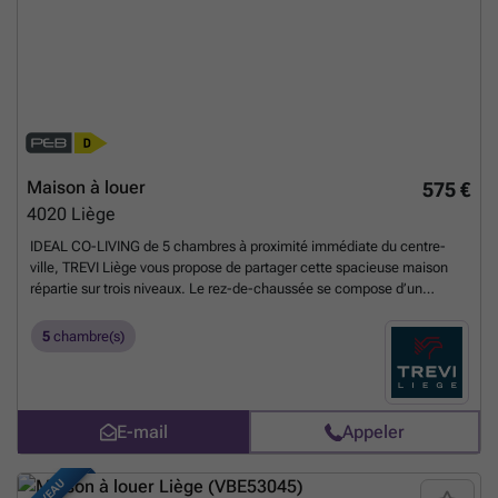
Maison à louer
575 €
4020
Liège
IDEAL CO-LIVING de 5 chambres à proximité immédiate du centre-
ville, TREVI Liège vous propose de partager cette spacieuse maison
répartie sur trois niveaux. Le rez-de-chaussée se compose d’un
lumineux séjour avec cuisine ouverte entièrement équipée, d'une
buanderie équipée. Le premier étage comprend deux chambres et une
5
chambre(s)
salle de douches avec WC. Le deuxième étage offre la même
configuration, au dernier étage , une vaste chambre avec salle de
bains intégrée. Chauffage central au gaz de ville, châssis double
vitrage, Ce bien, idéalement adapté pour le co-living , est libre
E-mail
Appeler
immédiatement. tarif : 575€ pour les chambres, toutes charges
comprises ( chauffage, eau, électricité, internet, nettoyage des parties
communes) et 625€ ( charges comprises)pour le dernier étage. Visites