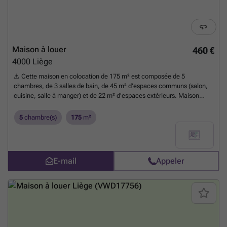
Maison à louer
460 €
4000
Liège
⚠️ Cette maison en colocation de 175 m² est composée de 5
chambres, de 3 salles de bain, de 45 m² d'espaces communs (salon,
cuisine, salle à manger) et de 22 m² d’espaces extérieurs. Maison
entièrement rénovée se situant près du Palais des Princes-Evêques.
📍 Où ? Impasse Hubart 📐Taille de la chambre ? 16 m2 💶 Prix ? 690€
5
chambre(s)
175
m²
(inclus nettoyage hebdomadaire, assurance, tv, gaz, wifi, eau,
chauffage, machine à laver, sèche-linge) 🚿 Salle de bain
partagée.
En savoir plus ?
E-mail
Appeler