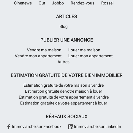
Cinenews
Out
Jobbo
Rendez-vous
Rossel
Adriatique et de la réserve marine de Torre Guaceto,à 25 minutes
d’Ostuni, la « Ville Blanche »,à 30 minutes de Brindisi et à moins d’une
heure de Lecce.Une villa d’exception qui associe design, confort et
ARTICLES
nature dans l’un des plus beaux paysages des Pouilles.
En savoir plus
Blog
?
PUBLIER UNE ANNONCE
Vendre ma maison
Louer ma maison
Vendre mon appartement
Louer mon appartement
Autres
ESTIMATION GRATUITE DE VOTRE BIEN IMMOBILIER
Estimation gratuite de votre maison à vendre
Estimation gratuite de votre maison à louer
Estimation gratuite de votre appartement à vendre
Estimation gratuite de votre appartement à louer
RÉSEAUX SOCIAUX
Immovlan.be sur Facebook
Immovlan.be sur LinkedIn