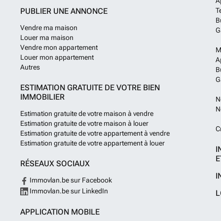
A
PUBLIER UNE ANNONCE
T
B
Vendre ma maison
G
Louer ma maison
Vendre mon appartement
M
Louer mon appartement
A
Autres
B
G
ESTIMATION GRATUITE DE VOTRE BIEN
IMMOBILIER
N
N
Estimation gratuite de votre maison à vendre
Estimation gratuite de votre maison à louer
C
Estimation gratuite de votre appartement à vendre
Estimation gratuite de votre appartement à louer
I
E
RÉSEAUX SOCIAUX
I
Immovlan.be sur Facebook
Immovlan.be sur LinkedIn
L
APPLICATION MOBILE