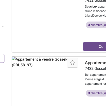
7432
Gosse
Spacieux appart
d'une résidence
à la pièce de v
l'espace salon/
parentale avec d
3
chambre(s)
chambres à couc
Extérieur : terr
l'intérieure et
savoir plus ?
Con
Apparteme
7432
Gosse
Bel appartement
2ième étage d'u
appartement lum
±82 m² et sédui
privatif, un vér
3
chambre(s)
fonctionnels : 
fonctionnel et 