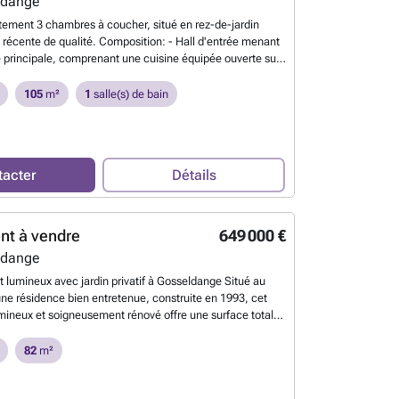
ldange
ement 3 chambres à coucher, situé en rez-de-jardin
 récente de qualité. Composition: - Hall d'entrée menant
ie principale, comprenant une cuisine équipée ouverte sur
salle à manger avec accès aux extérieurs - une chambre
ressing et salle de bains avec baignoire et toilette, - deux
105
m²
1
salle(s) de bain
her - une salle de douche avec toilette, - un débarras
asse et jardin Sous-sol: deux places de parking à
 une cave privative au 3e étage: buanderie commune
En
tacter
Détails
nt à vendre
649 000 €
ldange
 lumineux avec jardin privatif à Gosseldange Situé au
ne résidence bien entretenue, construite en 1993, cet
ineux et soigneusement rénové offre une surface total
t par sa vue dégagée, son double balcon et son jardin
itable atout rare dans la région. Espaces de vie lumineux et
82
m²
Dès l'entrée, vous serez charmé par son agencement
ses pièces baignées de lumière. L'appartement se