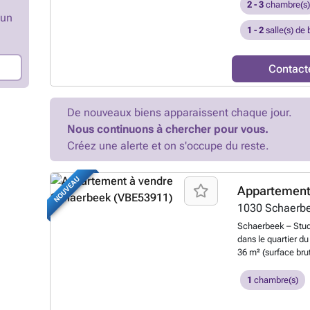
un ensemble de 8
2 - 3
chambre(s
’un
à 138 m² dans un 
disposant d'une T
1 - 2
salle(s) de 
charmant par son a
mélange de commer
Contact
espaces verts et t
emplacement perme
et à l'aéroport de
finitions de qualit
De nouveaux biens apparaissent chaque jour.
énergétique, assura
Nous continuons à chercher pour vous.
d'INVESTISSEMENT :
Créez une alerte et on s'occupe du reste.
actuellement. PEB
parking en supplém
régime des droits 
NOUVEAU
L&P!
En savoir plu
Appartement
1030
Schaerb
Schaerbeek – Studi
dans le quartier d
36 m² (surface bru
agencement optimis
avec ascenseur, à
1
chambre(s)
commerces, des éc
bien comprend un h