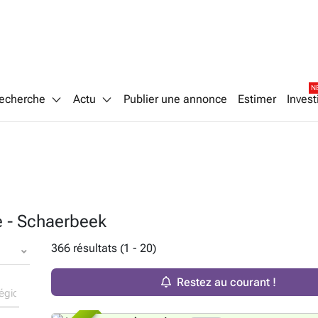
N
echerche
Actu
Publier une annonce
Estimer
Invest
e - Schaerbeek
366 résultats (1 - 20)
Restez au courant !