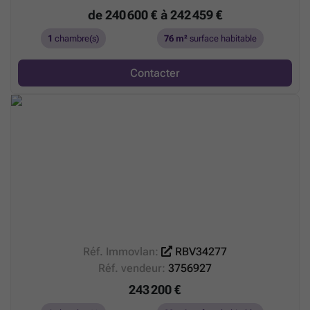
représente une opportunité intéressante pour un achat
de 240 600 € à 242 459 €
dans une région attractive.
1
chambre(s)
76 m²
surface habitable
* Ce texte est généré à partir d’une intelligence artificielle.
Contacter
Réf. Immovlan:
RBV34277
Réf. vendeur:
3756927
243 200 €