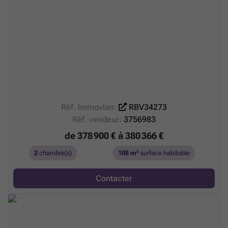
Réf. Immovlan:
RBV34273
Réf. vendeur:
3756983
de 378 900 € à 380 366 €
2
chambre(s)
108 m²
surface habitable
Contacter