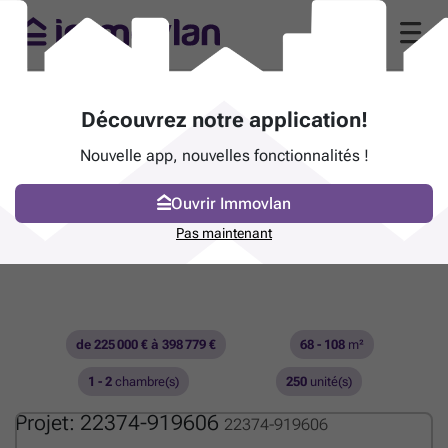
Découvrez notre application!
Nouvelle app, nouvelles fonctionnalités !
Ouvrir Immovlan
Pas maintenant
de 225 000 € à 398 779 €
68 - 108
m²
1 - 2
chambre(s)
250
unité(s)
Projet: 22374-919606
22374-919606