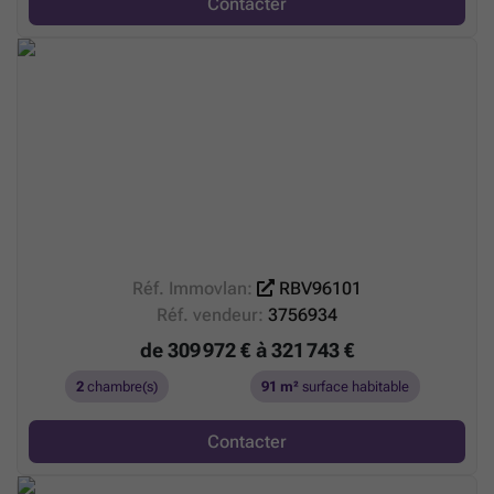
Contacter
Réf. Immovlan:
RBV96101
Réf. vendeur:
3756934
de 309 972 € à 321 743 €
2
chambre(s)
91 m²
surface habitable
Contacter