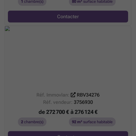
1
chambre(s)
80 m²
surface habitable
Contacter
Réf. Immovlan:
RBV34276
Réf. vendeur:
3756930
de 272 700 € à 276 124 €
2
chambre(s)
92 m²
surface habitable