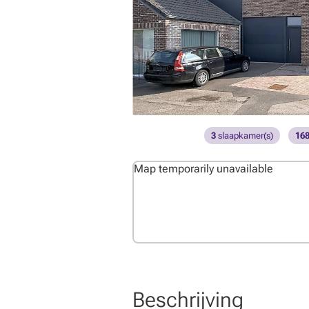
3
slaapkamer(s)
16
Map temporarily unavailable
Beschrijving