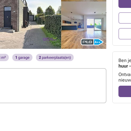
8
m²
1
garage
2
parkeerplaats(en)
Ben j
huur 
Ontva
nieuw