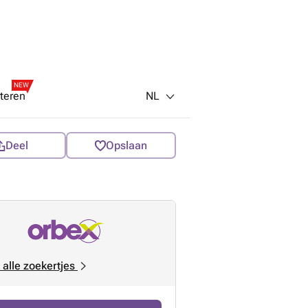
NEW
NL
teren
Deel
Opslaan
 alle zoekertjes