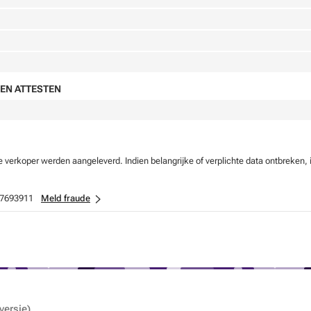
EN ATTESTEN
verkoper werden aangeleverd. Indien belangrijke of verplichte data ontbreken, 
7693911
Meld fraude
versie)