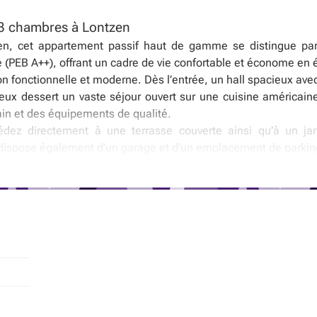
3 chambres à Lontzen
, cet appartement passif haut de gamme se distingue par 
(PEB A++), offrant un cadre de vie confortable et économe en 
on fonctionnelle et moderne. Dès l’entrée, un hall spacieux av
neux dessert un vaste séjour ouvert sur une cuisine américa
in et des équipements de qualité.
dez directement à une terrasse couverte ainsi qu’à un jardi
dispose également d’un garage et d’un emplacement de parking 
chambres, ainsi qu’une salle de bains entièrement équipée.
f
g
eaux photovoltaïques