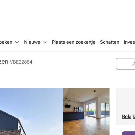
oeken
Nieuws
Plaats een zoekertje
Schatten
Inves
zen
VBE22884
Bekijk