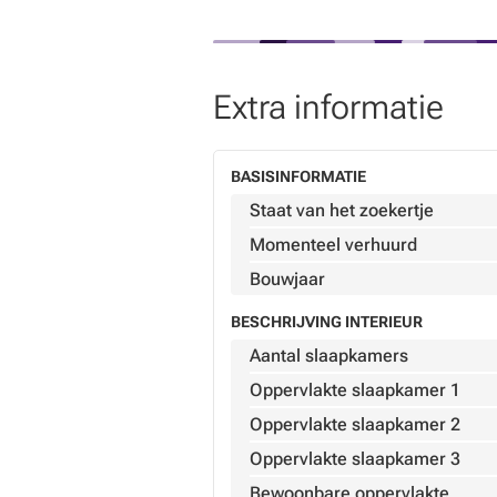
Situation calme et agréable
Proximité des commodités et axes 
🔗 Lien ORBEX :
https://www.orbex.
Extra informatie
📞 Infos & visites :
Tel
- ✉️
Contact
BASISINFORMATIE
Staat van het zoekertje
Momenteel verhuurd
Bouwjaar
BESCHRIJVING INTERIEUR
Aantal slaapkamers
Oppervlakte slaapkamer 1
Oppervlakte slaapkamer 2
Oppervlakte slaapkamer 3
Bewoonbare oppervlakte