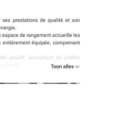
ses prestations de qualité et son
énergie.
ec espace de rangement accueille les
ine entièrement équipée, comprenant
n privatif, permettant de profiter
privatif.
Toon alles
 Une buanderie/chaufferie complète