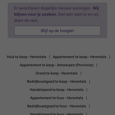
zorgt voor tijdloze woonkwaliteit met hoge plafonds, originele balken
Er verschijnen dagelijks nieuwe woningen.
Wij
en grote raampartijen. De appartementen zijn aangesloten op een
centraal warmtenet gevoed door een innovatief KWO-systeem
blijven voor je zoeken.
Stel een alert in en wij
(koude-warmteopslag in de bodem), aangevuld met individuele
doen de rest.
warmtepompen voor verwarming en sanitair warm water. Dit
geïntegreerde energieconcept zorgt niet alleen voor een uitzonderlijk
Blijf op de hoogte!
laag energieverbruik (uitstekend E-peil), maar garandeert ook een
aangenaam binnenklimaat zonder klassieke airconditioning. De
verkoop geschiedt onder volledige registratierechten (2% of 12%).
Contacteer ons voor een vrijblijvende afspraak via ### of ###
Overstromingsgevoeligheid: P-score klasse A / G-score klasse A
Meer
Huis te koop - Herentals
Appartement te koop - Herentals
weten?
Appartement te koop - Antwerpen (Provincie)
Grond te koop - Herentals
Bedrijfsvastgoed te koop - Herentals
Handelspand te koop - Herentals
Appartement te huur - Herentals
Bedrijfsvastgoed te huur - Herentals
Handelspand te huur - Herentals