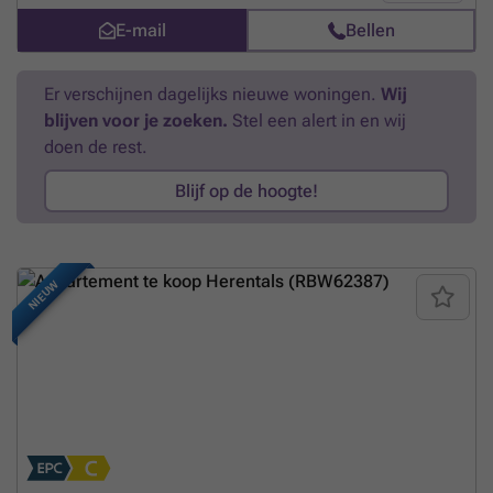
alleenstaanden of gezinnen met kinderen. Benieuwd wat de Gaanderij
voor u in petto heeft?? Aarzel dan niet om ons te contacteren voor
E-mail
Bellen
meer info (plannen, lastenboek, prijzen,...) Dit project komt in
aanmerking voor het verlaagd BTW-tarief van 6 % indien u voldoet aan
de voorwaarden.
Meer weten?
Er verschijnen dagelijks nieuwe woningen.
Wij
blijven voor je zoeken.
Stel een alert in en wij
doen de rest.
Blijf op de hoogte!
NIEUW