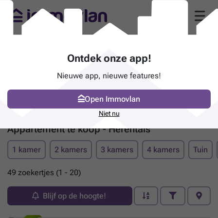
Ontdek onze app!
Nieuwe app, nieuwe features!
Open Immovlan
Niet nu
Appartement te koop - Herentals
1 kamer
2 kamers
3 kamers
4 kamers
Tuin
49 zoekertjes (1 - 20)
Blijf op de hoogte!